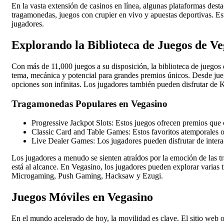
En la vasta extensión de casinos en línea, algunas plataformas dest
tragamonedas, juegos con crupier en vivo y apuestas deportivas. Est
jugadores.
Explorando la Biblioteca de Juegos de Ve
Con más de 11,000 juegos a su disposición, la biblioteca de juegos
tema, mecánica y potencial para grandes premios únicos. Desde jue
opciones son infinitas. Los jugadores también pueden disfrutar de 
Tragamonedas Populares en Vegasino
Progressive Jackpot Slots: Estos juegos ofrecen premios que 
Classic Card and Table Games: Estos favoritos atemporales 
Live Dealer Games: Los jugadores pueden disfrutar de interac
Los jugadores a menudo se sienten atraídos por la emoción de las t
está al alcance. En Vegasino, los jugadores pueden explorar vari
Microgaming, Push Gaming, Hacksaw y Ezugi.
Juegos Móviles en Vegasino
En el mundo acelerado de hoy, la movilidad es clave. El sitio web 