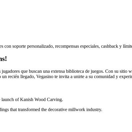
s con soporte personalizado, recompensas especiales, cashback y límit
ns!
 jugadores que buscan una extensa biblioteca de juegos. Con su sitio 
 un recién llegado, Vegasino te invita a unirte a su comunidad y exper
e launch of Kanish Wood Carving.
ngs that transformed the decorative millwork industry.