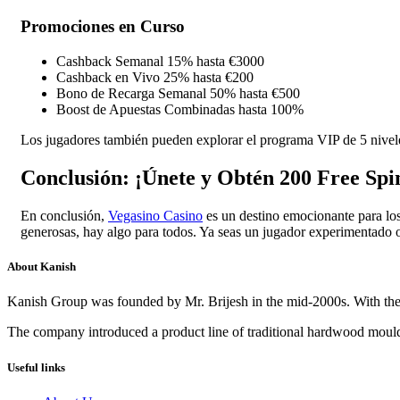
Promociones en Curso
Cashback Semanal 15% hasta €3000
Cashback en Vivo 25% hasta €200
Bono de Recarga Semanal 50% hasta €500
Boost de Apuestas Combinadas hasta 100%
Los jugadores también pueden explorar el programa VIP de 5 nivele
Conclusión: ¡Únete y Obtén 200 Free Spi
En conclusión,
Vegasino Casino
es un destino emocionante para los
generosas, hay algo para todos. Ya seas un jugador experimentado o
About Kanish
Kanish Group was founded by Mr. Brijesh in the mid-2000s. With th
The company introduced a product line of traditional hardwood mouldi
Useful links