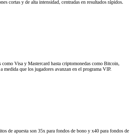
nes cortas y de alta intensidad, centradas en resultados rápidos.
les como Visa y Mastercard hasta criptomonedas como Bitcoin,
n a medida que los jugadores avanzan en el programa VIP.
tos de apuesta son 35x para fondos de bono y x40 para fondos de