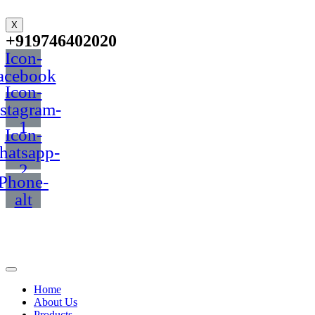
X
+919746402020
Icon-
acebook
Icon-
nstagram-
1
Icon-
hatsapp-
2
Phone-
alt
Home
About Us
Products