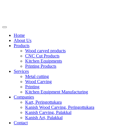
Home
About Us
Products
Wood carved products
CNC Cut Products
Kitchen Equipments
Printing Products
Services
Metal cutting
Wood Carving
Printing
Kitchen Equipment Manufacturing
Companies
Kart, Peringottukara
Kanish Wood Carving, Peringottukara
Kanish Carving, Palakkal
Kanish Art, Palakkal
Contact