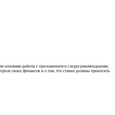
дев основами работы с приложением и следуя рекомендациям,
онтроле своих финансов и о том, что ставки должны приносить