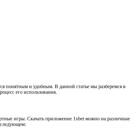
тся понятным и удобным. В данной статье мы разберемся в
роцесс его использования.
артные игры. Скачать приложение 1xbet можно на различные
 следующем: