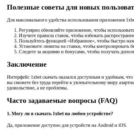
Полезные советы для новых пользова
Для максимального удобства использования приложения 1xbet
Регулярно обновляйте приложение, чтобы использовать
Изучите правила ставок, чтобы избежать распростран
Пользуйтесь функцией «Избранное», чтобы быстро на
Установите лимиты на ставки, чтобы контролировать б
Следите за акциями и бонусами, чтобы получать допо
Заключение
Интерфейс 1xbet скачать оказался доступным и удобным, чт
вы сможете без труда перейти к увлекательному миру азартн
удовольствие, а не проблемы.
Часто задаваемые вопросы (FAQ)
1. Могу ли я скачать 1xbet на любом устройстве?
Да, приложение доступно для устройств на Android и iOS.