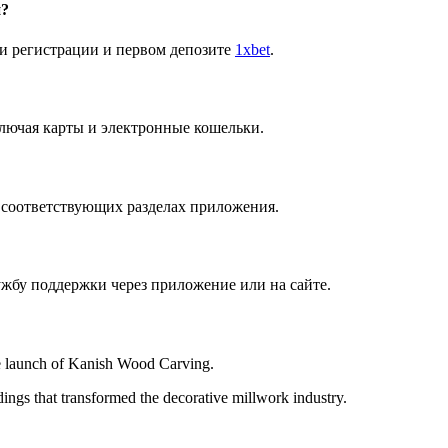
й?
и регистрации и первом депозите
1xbet
.
лючая карты и электронные кошельки.
 соответствующих разделах приложения.
ужбу поддержки через приложение или на сайте.
e launch of Kanish Wood Carving.
ngs that transformed the decorative millwork industry.