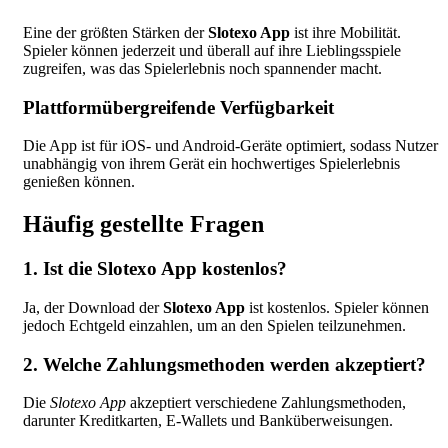
Eine der größten Stärken der
Slotexo App
ist ihre Mobilität.
Spieler können jederzeit und überall auf ihre Lieblingsspiele
zugreifen, was das Spielerlebnis noch spannender macht.
Plattformübergreifende Verfügbarkeit
Die App ist für iOS- und Android-Geräte optimiert, sodass Nutzer
unabhängig von ihrem Gerät ein hochwertiges Spielerlebnis
genießen können.
Häufig gestellte Fragen
1. Ist die Slotexo App kostenlos?
Ja, der Download der
Slotexo App
ist kostenlos. Spieler können
jedoch Echtgeld einzahlen, um an den Spielen teilzunehmen.
2. Welche Zahlungsmethoden werden akzeptiert?
Die
Slotexo App
akzeptiert verschiedene Zahlungsmethoden,
darunter Kreditkarten, E-Wallets und Banküberweisungen.