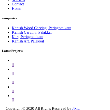
Contact
Home
companies
Kanish Wood Carving, Peringottukara
Kanish Carving, Palakkal
Kart, Peringottukara
Kanish Art, Palakkal
Latest Projects
Copyright © 2020 All Rights Reserved by
Jixic.