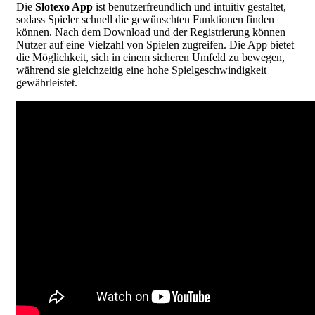
Die
Slotexo App
ist benutzerfreundlich und intuitiv gestaltet,
sodass Spieler schnell die gewünschten Funktionen finden
können. Nach dem Download und der Registrierung können
Nutzer auf eine Vielzahl von Spielen zugreifen. Die App bietet
die Möglichkeit, sich in einem sicheren Umfeld zu bewegen,
während sie gleichzeitig eine hohe Spielgeschwindigkeit
gewährleistet.