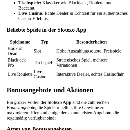
Tischspiele:
Klassiker wie Blackjack, Roulette und
Baccarat.
Live-Casino:
Echte Dealer in Echtzeit für ein authentisches
Casino-Erlebnis.
Beliebte Spiele in der Slotexo App
Spielname
Typ
Besonderheiten
Book of
Slot
Hohe Auszahlungsquote, Freispiele
Dead
Blackjack
Strategisches Spiel, mehrere
Tischspiel
Pro
Variationen
Live-
Live Roulette
Interaktive Dealer, echtes Casinoflair
Casino
Bonusangebote und Aktionen
Ein großer Vorteil der
Slotexo App
sind die zahlreichen
Bonusangebote
, die Spielern helfen, ihre Gewinne zu
maximieren. Hier sind einige der spannendsten Angebote, die
regelmäßig verfügbar sind:
Arten von Bonusangeboten