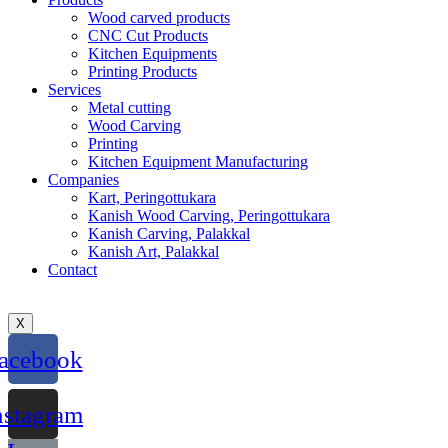
Wood carved products
CNC Cut Products
Kitchen Equipments
Printing Products
Services
Metal cutting
Wood Carving
Printing
Kitchen Equipment Manufacturing
Companies
Kart, Peringottukara
Kanish Wood Carving, Peringottukara
Kanish Carving, Palakkal
Kanish Art, Palakkal
Contact
X
acebook
nstagram