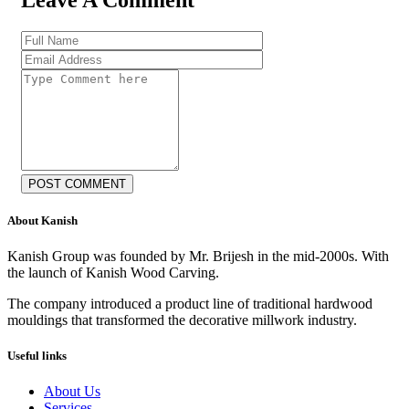
POST COMMENT
About Kanish
Kanish Group was founded by Mr. Brijesh in the mid-2000s. With
the launch of Kanish Wood Carving.
The company introduced a product line of traditional hardwood
mouldings that transformed the decorative millwork industry.
Useful links
About Us
Services