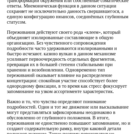
трансформации окружения или собственные соматические
ответы. Мнемоническая функция в данном ситуации
сохраняет не исключительно данность свершившегося, а
единую конфигурацию нюансов, соединённых глубинным
статусом.
Переживания действуют своего рода «клеем», который
объединяет изолированные составляющие в общую
организацию. Без чувственного сопровождения
подробности часто удерживаются изолированными и
быстро исчезают. казино вулкан в данном механизме
усиливает первоочередность отдельных фрагментов,
превращая их в большей степени стабильными при
хранении и возобновлении. Одновременно тип
переживаний оказывает влияние на распределение
концентрации: спокойная участие способствует более
однородному фиксации, в то время как стресс фокусирует
запоминание на узком ассортименте характеристик.
Важно и то, что чувства определяют понимание
подробностей. Один и тот же движение или высказывание
могут представляться зафиксированы неодинаково в
обусловленно от глубинного положения. В итоге,
переживания не единственно повышают запоминание, но и
создают содержательную рамку, внутри каковой детали
получают значение. Точно поэтому переживательно