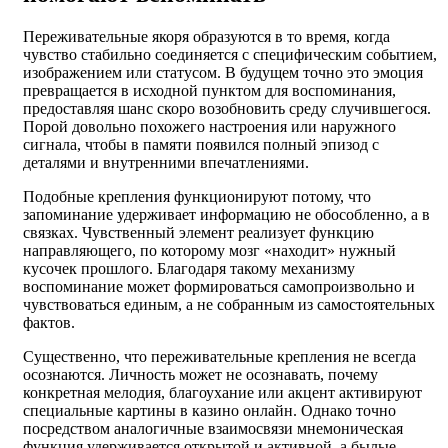
Переживательные якоря образуются в то время, когда
чувство стабильно соединяется с специфическим событием,
изображением или статусом. В будущем точно это эмоция
превращается в исходной пунктом для воспоминания,
предоставляя шанс скоро возобновить среду случившегося.
Порой довольно похожего настроения или наружного
сигнала, чтобы в памяти появился полный эпизод с
деталями и внутренними впечатлениями.
Подобные крепления функционируют потому, что
запоминание удерживает информацию не обособленно, а в
связках. Чувственный элемент реализует функцию
направляющего, по которому мозг «находит» нужный
кусочек прошлого. Благодаря такому механизму
воспоминание может формироваться самопроизвольно и
чувствоваться единым, а не собранным из самостоятельных
фактов.
Существенно, что переживательные крепления не всегда
осознаются. Личность может не осознавать, почему
конкретная мелодия, благоухание или акцент активируют
специальные картины в казино онлайн. Однако точно
посредством аналогичные взаимосвязи мнемоническая
функция удерживается открытой и активной, а былые