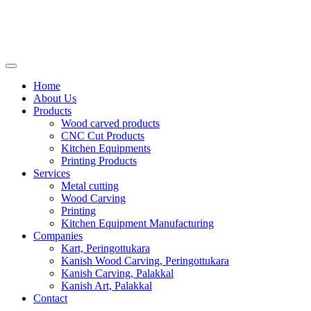
Home
About Us
Products
Wood carved products
CNC Cut Products
Kitchen Equipments
Printing Products
Services
Metal cutting
Wood Carving
Printing
Kitchen Equipment Manufacturing
Companies
Kart, Peringottukara
Kanish Wood Carving, Peringottukara
Kanish Carving, Palakkal
Kanish Art, Palakkal
Contact