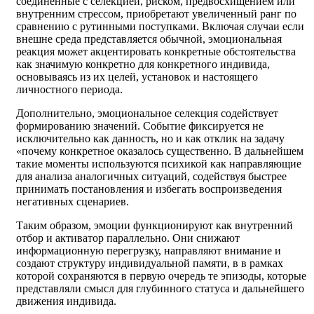
соединённые с селекцией, риском, предвосхищением или
внутренним стрессом, приобретают увеличенный ранг по
сравнению с рутинными поступками. Включая случаи если
внешне среда представляется обычной, эмоциональная
реакция может акцентировать конкретные обстоятельства
как значимую конкретно для конкретного индивида,
основываясь из их целей, установок и настоящего
личностного периода.
Дополнительно, эмоциональное селекция содействует
формированию значений. Событие фиксируется не
исключительно как данность, но и как отклик на задачу
«почему конкретное оказалось существенно. В дальнейшем
такие моменты используются психикой как направляющие
для анализа аналогичных ситуаций, содействуя быстрее
принимать постановления и избегать воспроизведения
негативных сценариев.
Таким образом, эмоции функционируют как внутренний
отбор и активатор параллельно. Они снижают
информационную перегрузку, направляют внимание и
создают структуру индивидуальной памяти, в в рамках
которой сохраняются в первую очередь те эпизоды, которые
представляли смысл для глубинного статуса и дальнейшего
движения индивида.