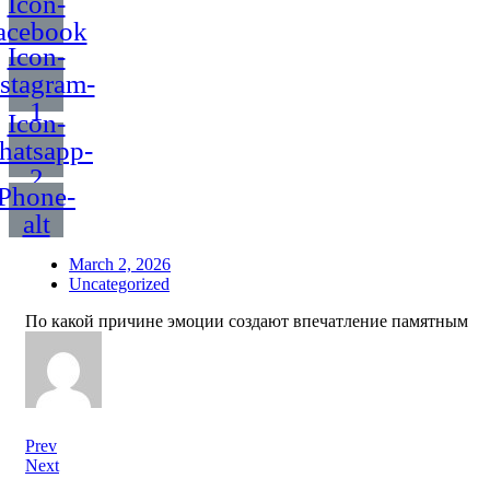
Icon-
acebook
Icon-
nstagram-
1
Icon-
hatsapp-
2
Phone-
alt
March 2, 2026
Uncategorized
По какой причине эмоции создают впечатление памятным
Prev
Next