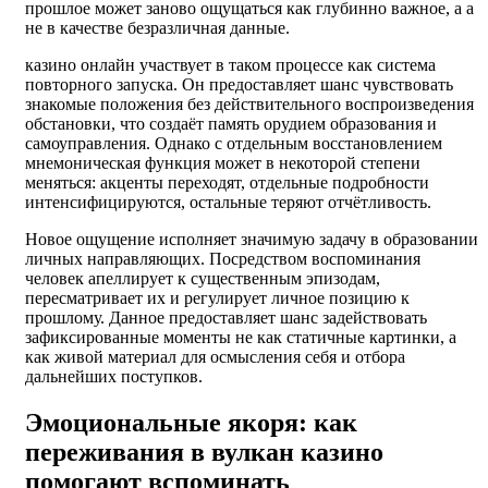
прошлое может заново ощущаться как глубинно важное, а а
не в качестве безразличная данные.
казино онлайн участвует в таком процессе как система
повторного запуска. Он предоставляет шанс чувствовать
знакомые положения без действительного воспроизведения
обстановки, что создаёт память орудием образования и
самоуправления. Однако с отдельным восстановлением
мнемоническая функция может в некоторой степени
меняться: акценты переходят, отдельные подробности
интенсифицируются, остальные теряют отчётливость.
Новое ощущение исполняет значимую задачу в образовании
личных направляющих. Посредством воспоминания
человек апеллирует к существенным эпизодам,
пересматривает их и регулирует личное позицию к
прошлому. Данное предоставляет шанс задействовать
зафиксированные моменты не как статичные картинки, а
как живой материал для осмысления себя и отбора
дальнейших поступков.
Эмоциональные якоря: как
переживания в вулкан казино
помогают вспоминать