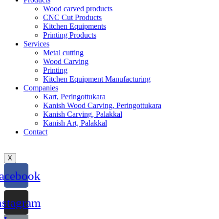
Wood carved products
CNC Cut Products
Kitchen Equipments
Printing Products
Services
Metal cutting
Wood Carving
Printing
Kitchen Equipment Manufacturing
Companies
Kart, Peringottukara
Kanish Wood Carving, Peringottukara
Kanish Carving, Palakkal
Kanish Art, Palakkal
Contact
X
acebook
nstagram