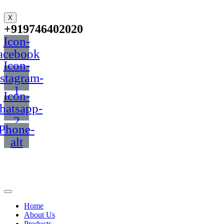
X
+919746402020
Icon-
acebook
Icon-
nstagram-
1
Icon-
hatsapp-
2
Phone-
alt
Home
About Us
Products