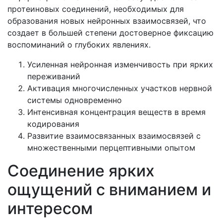
протеиновых соединений, необходимых для
образования новых нейронных взаимосвязей, что
создает в большей степени достоверное фиксацию
воспоминаний о глубоких явлениях.
Усиленная нейронная изменчивость при ярких
переживаний
Активация многочисленных участков нервной
системы одновременно
Интенсивная концентрация веществ в время
кодирования
Развитие взаимосвязанных взаимосвязей с
множественными перцептивными опытом
Соединение ярких
ощущений с вниманием и
интересом