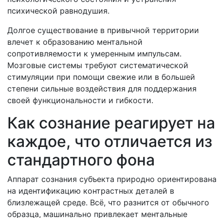
психической равнодушия.
Долгое существование в привычной территории
влечет к образованию ментальной
сопротивляемости к умеренным импульсам.
Мозговые системы требуют систематической
стимуляции при помощи свежие или в большей
степени сильные воздействия для поддержания
своей функциональности и гибкости.
Как сознание реагирует на
каждое, что отличается из
стандартного фона
Аппарат сознания субъекта природно ориентирована
на идентификацию контрастных деталей в
близлежащей среде. Всё, что разнится от обычного
образца, машинально привлекает ментальные