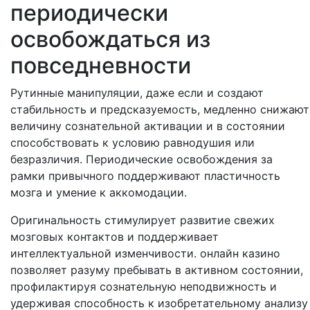
периодически
освобождаться из
повседневности
Рутинные манипуляции, даже если и создают
стабильность и предсказуемость, медленно снижают
величину сознательной активации и в состоянии
способствовать к условию равнодушия или
безразличия. Периодические освобождения за
рамки привычного поддерживают пластичность
мозга и умение к аккомодации.
Оригинальность стимулирует развитие свежих
мозговых контактов и поддерживает
интеллектуальной изменчивости. онлайн казино
позволяет разуму пребывать в активном состоянии,
профилактируя сознательную неподвижность и
удерживая способность к изобретательному анализу