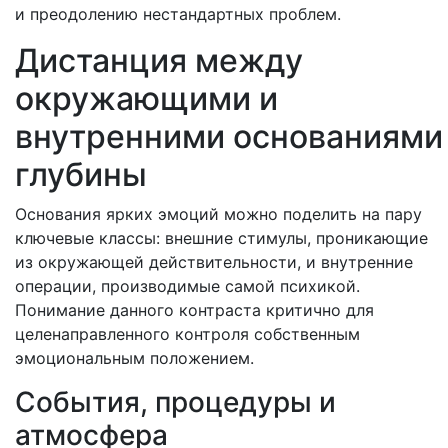
и преодолению нестандартных проблем.
Дистанция между
окружающими и
внутренними основаниями
глубины
Основания ярких эмоций можно поделить на пару
ключевые классы: внешние стимулы, проникающие
из окружающей действительности, и внутренние
операции, производимые самой психикой.
Понимание данного контраста критично для
целенаправленного контроля собственным
эмоциональным положением.
События, процедуры и
атмосфера