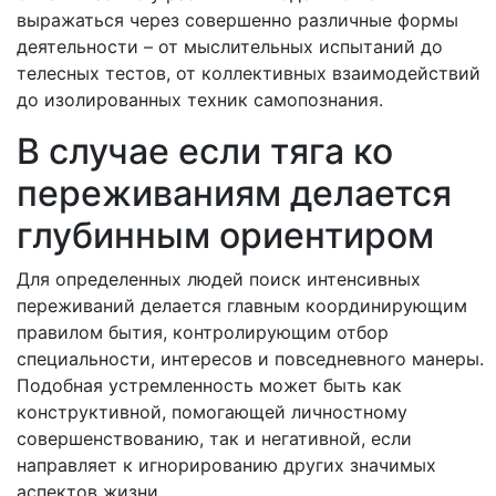
выражаться через совершенно различные формы
деятельности – от мыслительных испытаний до
телесных тестов, от коллективных взаимодействий
до изолированных техник самопознания.
В случае если тяга ко
переживаниям делается
глубинным ориентиром
Для определенных людей поиск интенсивных
переживаний делается главным координирующим
правилом бытия, контролирующим отбор
специальности, интересов и повседневного манеры.
Подобная устремленность может быть как
конструктивной, помогающей личностному
совершенствованию, так и негативной, если
направляет к игнорированию других значимых
аспектов жизни.