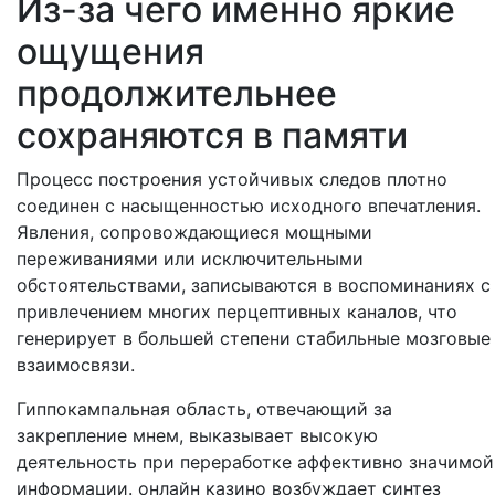
Из-за чего именно яркие
ощущения
продолжительнее
сохраняются в памяти
Процесс построения устойчивых следов плотно
соединен с насыщенностью исходного впечатления.
Явления, сопровождающиеся мощными
переживаниями или исключительными
обстоятельствами, записываются в воспоминаниях с
привлечением многих перцептивных каналов, что
генерирует в большей степени стабильные мозговые
взаимосвязи.
Гиппокампальная область, отвечающий за
закрепление мнем, выказывает высокую
деятельность при переработке аффективно значимой
информации. онлайн казино возбуждает синтез