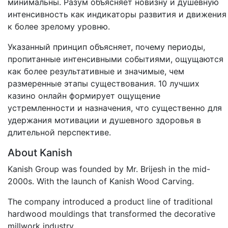
минимальны. Разум объясняет новизну и душевную
интенсивность как индикаторы развития и движения
к более зрелому уровню.
Указанный принцип объясняет, почему периоды,
пропитанные интенсивными событиями, ощущаются
как более результативные и значимые, чем
размеренные этапы существования. 10 лучших
казино онлайн формирует ощущение
устремленности и назначения, что существенно для
удержания мотивации и душевного здоровья в
длительной перспективе.
About Kanish
Kanish Group was founded by Mr. Brijesh in the mid-
2000s. With the launch of Kanish Wood Carving.
The company introduced a product line of traditional
hardwood mouldings that transformed the decorative
millwork industry.