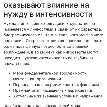
оказывают влияние на
нужду в интенсивности
Нужда в интенсивных ощущениях существенно
изменяется у личностями в связи от их характера,
биографического опыта и актуального ментального
состояния. Открытые люди как правило проявляют
более повышенную потребность во внешней
возбуждении, в то момент как интроверты могут
находить нужную интенсивность во глубинных
впечатлениях.
Мера фундаментальной возбудимости
ментальной организации
Персональная восприимчивость к факторам
Прежний опыт насыщенных переживаний
Актуальные жизненные условия и напряжения
онлайн казино у различных людей может