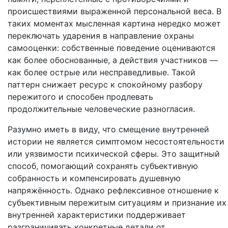
происшествиями выраженной персональной веса. В
таких моментах мысленная картина нередко может
переключать ударения в направление охраны
самооценки: собственные поведение оцениваются
как более обоснованные, а действия участников —
как более острые или несправедливые. Такой
паттерн снижает ресурс к спокойному разбору
пережитого и способен продлевать
продолжительные человеческие разногласия.
Разумно иметь в виду, что смещение внутренней
истории не является симптомом несостоятельности
или уязвимости психической сферы. Это защитный
способ, помогающий сохранять субъективную
собранность и компенсировать душевную
напряжённость. Однако рефлексивное отношение к
субъективным пережитым ситуациям и признание их
внутренней характеристики поддерживает
разграничивать конкретные детали от