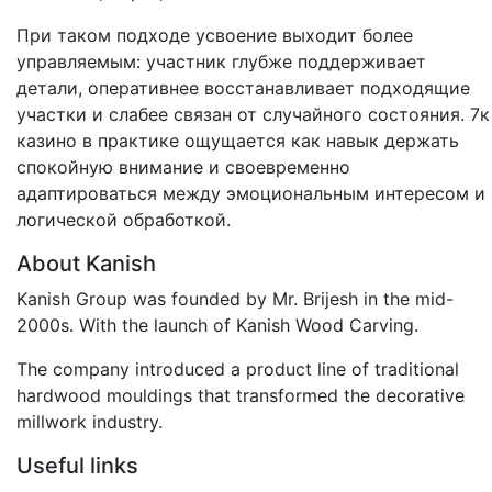
При таком подходе усвоение выходит более
управляемым: участник глубже поддерживает
детали, оперативнее восстанавливает подходящие
участки и слабее связан от случайного состояния. 7к
казино в практике ощущается как навык держать
спокойную внимание и своевременно
адаптироваться между эмоциональным интересом и
логической обработкой.
About Kanish
Kanish Group was founded by Mr. Brijesh in the mid-
2000s. With the launch of Kanish Wood Carving.
The company introduced a product line of traditional
hardwood mouldings that transformed the decorative
millwork industry.
Useful links