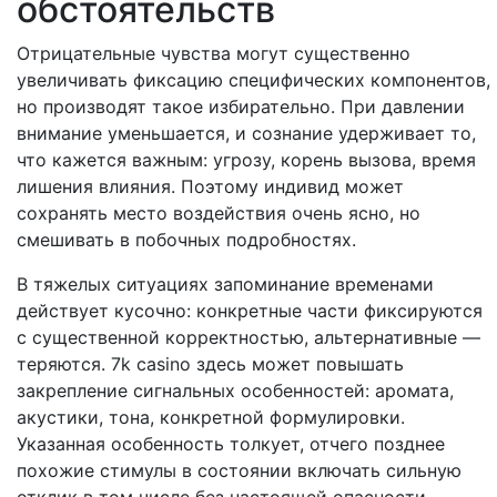
обстоятельств
Отрицательные чувства могут существенно
увеличивать фиксацию специфических компонентов,
но производят такое избирательно. При давлении
внимание уменьшается, и сознание удерживает то,
что кажется важным: угрозу, корень вызова, время
лишения влияния. Поэтому индивид может
сохранять место воздействия очень ясно, но
смешивать в побочных подробностях.
В тяжелых ситуациях запоминание временами
действует кусочно: конкретные части фиксируются
с существенной корректностью, альтернативные —
теряются. 7k casino здесь может повышать
закрепление сигнальных особенностей: аромата,
акустики, тона, конкретной формулировки.
Указанная особенность толкует, отчего позднее
похожие стимулы в состоянии включать сильную