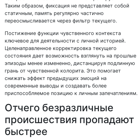
Таким образом, фиксация не представляет собой
статичным, память регулярно частично
переосмысливается через фильтр текущего.
Постижение функции чувственного контекста
ключевое для деятельности с личной историей.
Целенаправленное корректировка текущего
состояния дает возможность взглянуть на прошлые
эпизоды менее измененно, дистанцируя подлинную
грань от чувственной колорита. Это помогает
снижать эффект предыдущих эмоций на
современные выводы и создавать более
приспособляемое позицию к личным запечатлениям.
Отчего безразличные
происшествия пропадают
быстрее