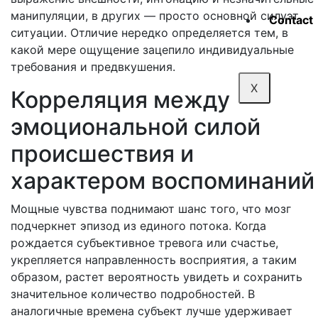
манипуляции, в других — просто основной силуэт
Contact
ситуации. Отличие нередко определяется тем, в
какой мере ощущение зацепило индивидуальные
требования и предвкушения.
X
Корреляция между
эмоциональной силой
происшествия и
характером воспоминаний
Мощные чувства поднимают шанс того, что мозг
подчеркнет эпизод из единого потока. Когда
рождается субъективное тревога или счастье,
укрепляется направленность восприятия, а таким
образом, растет вероятность увидеть и сохранить
значительное количество подробностей. В
аналогичные времена субъект лучше удерживает