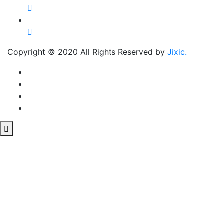
Copyright © 2020 All Rights Reserved by
Jixic.