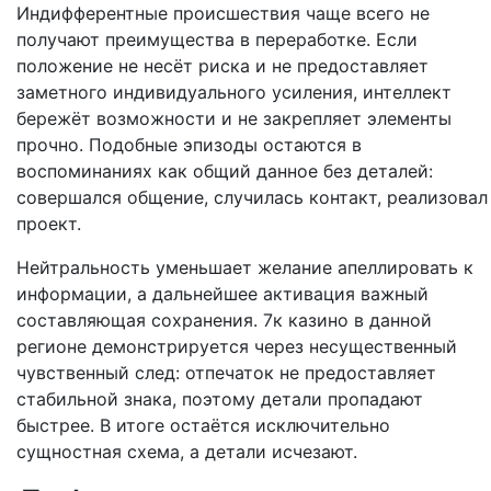
Индифферентные происшествия чаще всего не
получают преимущества в переработке. Если
положение не несёт риска и не предоставляет
заметного индивидуального усиления, интеллект
бережёт возможности и не закрепляет элементы
прочно. Подобные эпизоды остаются в
воспоминаниях как общий данное без деталей:
совершался общение, случилась контакт, реализовал
проект.
Нейтральность уменьшает желание апеллировать к
информации, а дальнейшее активация важный
составляющая сохранения. 7к казино в данной
регионе демонстрируется через несущественный
чувственный след: отпечаток не предоставляет
стабильной знака, поэтому детали пропадают
быстрее. В итоге остаётся исключительно
сущностная схема, а детали исчезают.