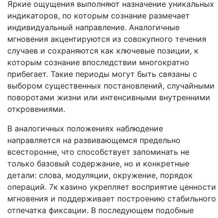
Яркие ощущения выполняют назначение уникальных
индикаторов, по которым сознание размечает
индивидуальный направление. Аналогичные
мгновения акцентируются из совокупного течения
случаев и сохраняются как ключевые позиции, к
которым сознание впоследствии многократно
прибегает. Такие периоды могут быть связаны с
выбором существенных постановлений, случайными
поворотами жизни или интенсивными внутренними
откровениями.
В аналогичных положениях наблюдение
направляется на развивающемся предельно
всесторонне, что способствует запоминать не
только базовый содержание, но и конкретные
детали: слова, модуляции, окружение, порядок
операций. 7к казино укрепляет восприятие ценности
мгновения и поддерживает построению стабильного
отпечатка фиксации. В последующем подобные