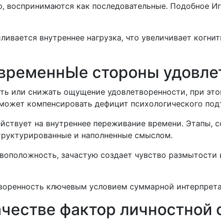
ю, воспринимаются как последовательные. Подобное И
ливается внутреннее нагрузка, что увеличивает когни
 временнЫе стороны удовле
ть или снижать ощущение удовлетворенности, при это
 может компенсировать дефицит психологического под
ействует на внутреннее переживание времени. Этапы
труктурированные и наполненные смыслом.
ивоположность, зачастую создает чувство размытости 
творенность ключевым условием суммарной интерпрета
ачестве фактор личностной