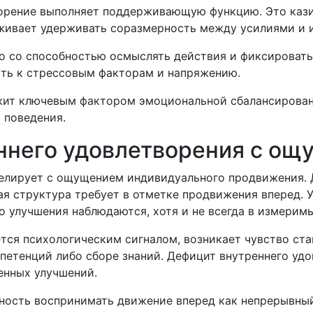
орение выполняет поддерживающую функцию. Это кази
живает удерживать соразмерность между усилиями и 
о со способностью осмыслять действия и фиксировать
сть к стрессовым факторам и напряжению.
ужит ключевым фактором эмоциональной сбалансирова
 поведения.
ннего удовлетворения с ощ
елирует с ощущением индивидуального продвижения. 
я структура требует в отметке продвижения вперед. 
о улучшения наблюдаются, хотя и не всегда в измеримы
ется психологическим сигналом, возникает чувство ст
мпетенций либо сборе знаний. Дефицит внутреннего у
енных улучшений.
ность воспринимать движение вперед как непрерывны