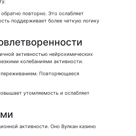
ту.
обратно повторно. Это ослабляет
ость поддерживает более четкую логику
овлетворенности
ничной активностью нейрохимических
резкими колебаниями активности.
м переживанием. Повторяющееся
повышает утомляемость и ослабляет
ами
онной активности. Оно Вулкан казино