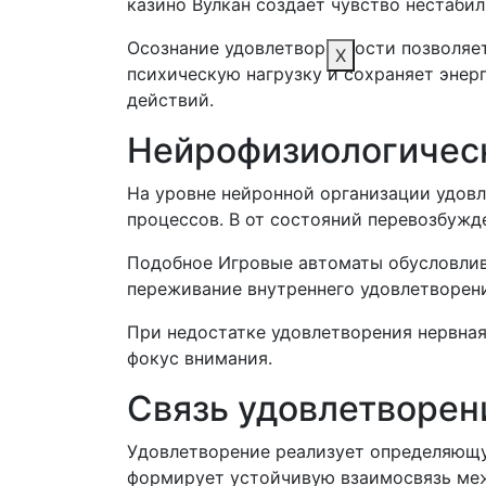
казино Вулкан создает чувство нестаби
Осознание удовлетворенности позволяет
X
психическую нагрузку и сохраняет энер
действий.
Нейрофизиологическ
На уровне нейронной организации удов
процессов. В от состояний перевозбужд
Подобное Игровые автоматы обусловли
переживание внутреннего удовлетворен
При недостатке удовлетворения нервна
фокус внимания.
Связь удовлетворен
Удовлетворение реализует определяющу
формирует устойчивую взаимосвязь меж