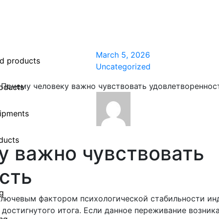
March 5, 2026
d products
Uncategorized
Почему человеку важно чувствовать удовлетвореннос
oducts
uipments
oducts
у важно чувствовать
сть
ng
ключевым фактором психологической стабильности инд
 достигнутого итога. Если данное переживание возника