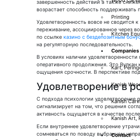
Wood Carvi
завершенность действий а также снижен
возрастает способность поддерживать 
Printing
Удовлетворенность вовсе не сводится к
переживание, ассоциированное через во
Kitchen Equ
по ссылке
казино с бездепозитным бону
на регуляторную последовательность.
Companies
В условиях наличии удовлетворенности 
оперативного продолжения. Это Вулкан 
Kart, Perin
ощущения срочности. В перспективе по
Удовлетворение в р
Kanish Wood
С подхода психологии удовлетворение р
Kanish Carv
сигнализирует на том, что решения сог
активность ощущается в качестве после
Kanish Art, 
Если внутреннее удовлетворение утрачи
сомневаться по поводу выбранном напра
Contact