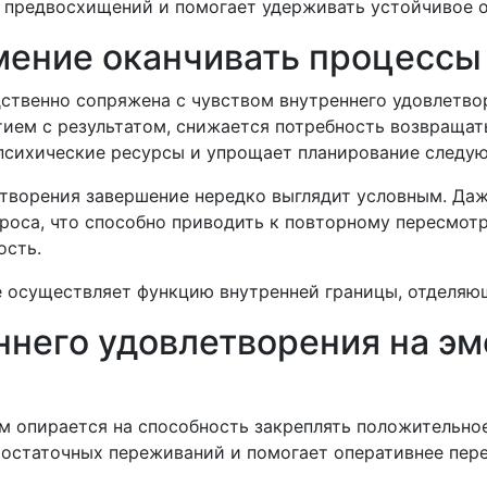
е предвосхищений и помогает удерживать устойчивое 
мение оканчивать процессы
твенно сопряжена с чувством внутреннего удовлетвор
ием с результатом, снижается потребность возвращать
психические ресурсы и упрощает планирование следу
етворения завершение нередко выглядит условным. Да
роса, что способно приводить к повторному пересмот
ость.
е осуществляет функцию внутренней границы, отделяю
ннего удовлетворения на э
 опирается на способность закреплять положительное
 остаточных переживаний и помогает оперативнее пер