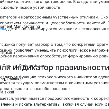
ng
ие психологического противоречия. В следствии умень
психологическое устойчивость.
 категории краткосрочным чувственным откликам. Оно 
сприятием логичности и целесообразности действий. 
ipment Manufacturing
сом
, детально анализируются механизмы становления 
психика получает маркер о том, что конкретный фрагм
казино позволяет уменьшить психологическое напряже
gottukara
добное переживание способствует формированию ровн
оли индикатор правильности
 Carving, Peringottukara
еализует функцию психологического индикатора адекв
ing, Palakkal
ласуются текущим возможностям и личностным установ
довательное а также обоснованное.
Palakkal
вается, увеличивается предрасположенность к коррек
влении и искать альтернативы, включая случаи если фа