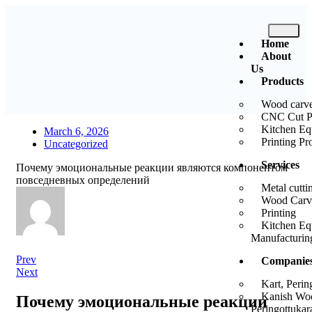
Home
About
Us
Products
Wood carve
CNC Cut P
Kitchen Eq
March 6, 2026
Printing Pr
Uncategorized
Services
Почему эмоциональные реакции являются компонентом
повседневных определений
Metal cutti
Wood Carv
Printing
Kitchen Eq
Manufacturin
Prev
Companie
Next
Kart, Perin
Kanish Wo
Почему эмоциональные реакции
Peringottukar