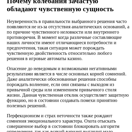
Почему колебания зачастую
обладают чувственную сущность
Неуверенность в правильности выбранного решения часто
появляются не из-за отсутствия аналитических оснований, а
по причине чувственного неловкости или внутреннего
противоречия. В момент когда различные составляющие
наших личности имеют отличающиеся потребности и
предпочтения, такая ситуация может порождать
чувственную двойственность относительно любого
решения в игровые автоматы казино.
Опасение до неведомым и возможными негативными
результатами является в числе основных корней сомнений.
Даже аналитически обоснованные решения способны
порождать волнение, если они связаны с выходом из
привычной среды или изменением привычного стиля
жизни. Данная чувственная отклик осуществляет защитную
функцию, но в состоянии создавать помехи принятию
полезных решений.
Перфекционизм и страх неточности также рождают
сомнения эмоционального характера. Охота отыскать
совершенное выбор в состоянии блокировать алгоритм
определения, так как всякий вариант выглядит мало