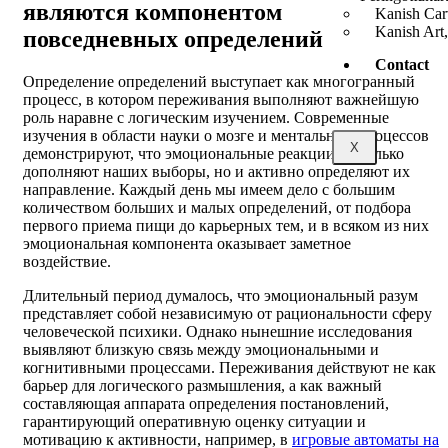
являются компонентом
Kanish Car
Kanish Art,
повседневных определений
Contact
Определение определений выступает как многогранный
процесс, в котором переживания выполняют важнейшую
роль наравне с логическим изучением. Современные
изучения в области науки о мозге и ментальных процессов
X
демонстрируют, что эмоциональные реакции не только
дополняют наших выборы, но и активно определяют их
направление. Каждый день мы имеем дело с большим
количеством больших и малых определений, от подбора
первого приема пищи до карьерных тем, и в всяком из них
эмоциональная компонента оказывает заметное
воздействие.
Длительный период думалось, что эмоциональный разум
представляет собой независимую от рациональности сферу
человеческой психики. Однако нынешние исследования
выявляют близкую связь между эмоциональными и
когнитивными процессами. Переживания действуют не как
барьер для логического размышления, а как важный
составляющая аппарата определения постановлений,
гарантирующий оперативную оценку ситуации и
мотивацию к активности, например, в
игровые автоматы на