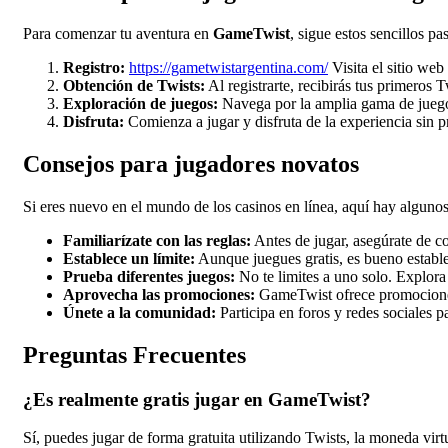
Para comenzar tu aventura en
GameTwist
, sigue estos sencillos pa
Registro:
https://gametwistargentina.com/
Visita el sitio we
Obtención de Twists:
Al registrarte, recibirás tus primeros T
Exploración de juegos:
Navega por la amplia gama de juegos
Disfruta:
Comienza a jugar y disfruta de la experiencia sin p
Consejos para jugadores novatos
Si eres nuevo en el mundo de los casinos en línea, aquí hay algunos
Familiarízate con las reglas:
Antes de jugar, asegúrate de co
Establece un límite:
Aunque juegues gratis, es bueno establec
Prueba diferentes juegos:
No te limites a uno solo. Explora 
Aprovecha las promociones:
GameTwist ofrece promociones 
Únete a la comunidad:
Participa en foros y redes sociales p
Preguntas Frecuentes
¿Es realmente gratis jugar en GameTwist?
Sí, puedes jugar de forma gratuita utilizando Twists, la moneda virtu