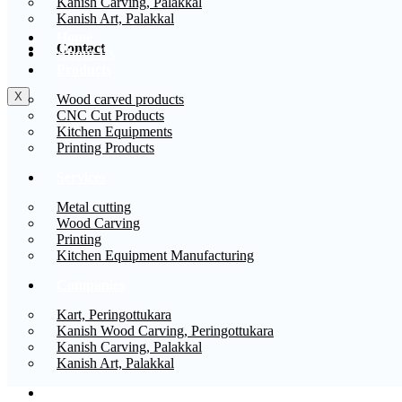
Kanish Carving, Palakkal
Kanish Art, Palakkal
Home
Contact
About Us
Products
X
Wood carved products
CNC Cut Products
Kitchen Equipments
Printing Products
Services
Metal cutting
Wood Carving
Printing
Kitchen Equipment Manufacturing
Companies
Kart, Peringottukara
Kanish Wood Carving, Peringottukara
Kanish Carving, Palakkal
Kanish Art, Palakkal
Contact