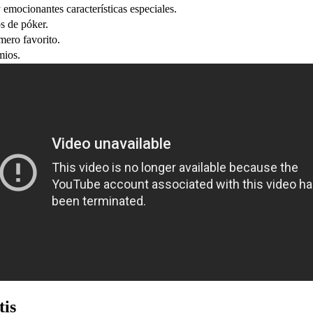
emocionantes características especiales.
s de póker.
mero favorito.
mios.
tis