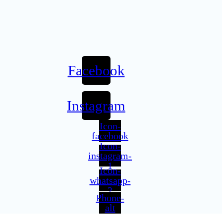
Facebook
Instagram
Icon-
facebook
Icon-
instagram-
1
Icon-
whatsapp-
2
Phone-
alt