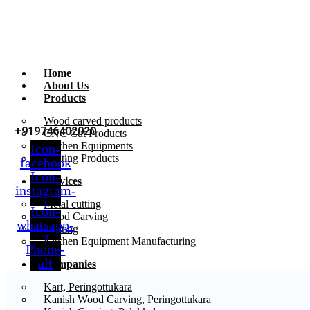
Home
About Us
Products
Wood carved products
+919746402020
CNC Cut Products
Kitchen Equipments
Icon-
Printing Products
facebook
Icon-
Services
instagram-
1
Metal cutting
Icon-
Wood Carving
whatsapp-
Printing
2
Kitchen Equipment Manufacturing
Phone-
alt
Companies
Kart, Peringottukara
Kanish Wood Carving, Peringottukara