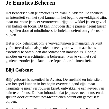
Je Emoties Beheren
Het beheersen van je emoties is cruciaal in Aviator. De snelheid
en intensiteit van het spel kunnen in het begin overweldigend zijn,
maar naarmate je meer vertrouwen krijgt, ontwikkel je een gevoel
van kalmte en focus. Dit kan inhouden dat je pauzes neemt tussen
de spellen door of mindfulness-technieken oefent om gefocust te
blijven.
Het is ook belangrijk om je verwachtingen te managen. Je kunt
gefrustreerd raken als je niet meteen groot wint, maar het is
essentieel te onthouden dat Aviator een kansspel is. Door je
emoties en verwachtingen te beheersen, kun je van het spel
genieten zonder je te laten meeslepen door de intensiteit.
Blijf Gefocust
Blijf gefocust is essentieel in Aviator. De snelheid en intensiteit
van het spel kunnen in het begin overweldigend zijn, maar
naarmate je meer vertrouwen krijgt, ontwikkel je een gevoel van
kalmte en focus. Dit kan inhouden dat je pauzes neemt tussen de
spellen door of mindfulness-technieken oefent om gefocust te
blijven.