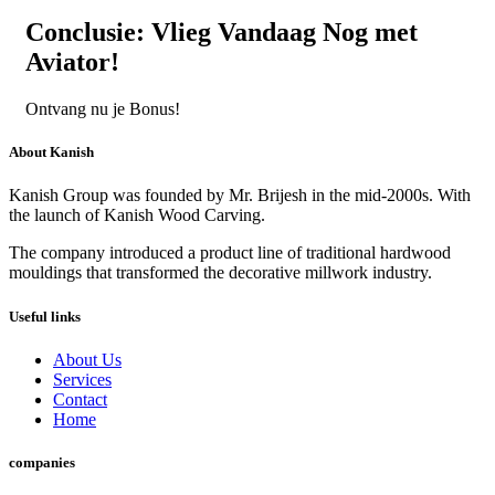
Conclusie: Vlieg Vandaag Nog met
Aviator!
Ontvang nu je Bonus!
About Kanish
Kanish Group was founded by Mr. Brijesh in the mid-2000s. With
the launch of Kanish Wood Carving.
The company introduced a product line of traditional hardwood
mouldings that transformed the decorative millwork industry.
Useful links
About Us
Services
Contact
Home
companies