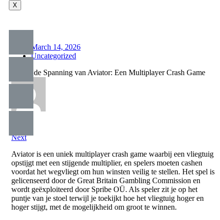
X
March 14, 2026
Uncategorized
Ervaar de Spanning van Aviator: Een Multiplayer Crash Game
Prev
Next
Aviator is een uniek multiplayer crash game waarbij een vliegtuig
opstijgt met een stijgende multiplier, en spelers moeten cashen
voordat het wegvliegt om hun winsten veilig te stellen. Het spel is
gelicenseerd door de Great Britain Gambling Commission en
wordt geëxploiteerd door Spribe OÜ. Als speler zit je op het
puntje van je stoel terwijl je toekijkt hoe het vliegtuig hoger en
hoger stijgt, met de mogelijkheid om groot te winnen.