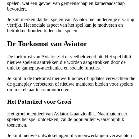
spelen, wat een gevoel van gemeenschap en kameraadschap
bevordert.
Je zult merken dat het spelen van Aviator met anderen je ervaring
verrijkt. Het sociale aspect van het spel kan je motiveren en
betrokken houden tijdens het spelen.
De Toekomst van Aviator
De toekomst van Aviator ziet er veelbelovend uit. Het spel blijft
nieuwe spelers aantrekken die worden aangetrokken door de
unieke gameplay-mechanica en sociale functies.
Je kunt in de toekomst nieuwe functies of updates verwachten die
de gameplay verbeteren of nieuwe manieren bieden voor spelers
om met elkaar te communiceren.
Het Potentieel voor Groei
Het groeipotentieel van Aviator is aanzienlijk. Naarmate meer
spelers het spel ontdekken, zal de populariteit waarschijnlijk
toenemen.
Je kunt nieuwe ontwikkelingen of samenwerkingen verwachten