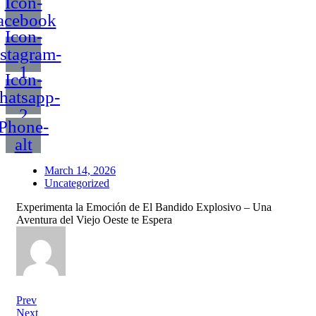
Icon-
acebook
Icon-
nstagram-
1
Icon-
hatsapp-
2
Phone-
alt
March 14, 2026
Uncategorized
Experimenta la Emoción de El Bandido Explosivo – Una
Aventura del Viejo Oeste te Espera
Prev
Next