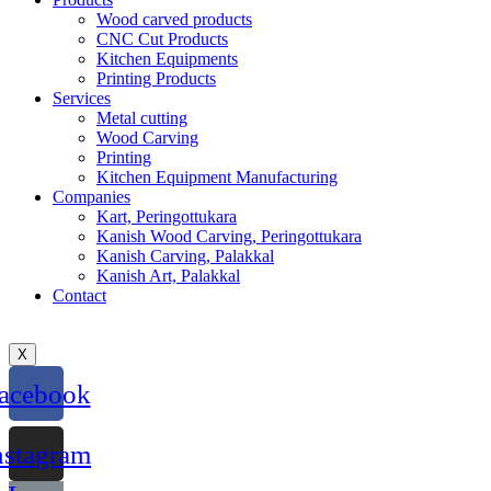
Wood carved products
CNC Cut Products
Kitchen Equipments
Printing Products
Services
Metal cutting
Wood Carving
Printing
Kitchen Equipment Manufacturing
Companies
Kart, Peringottukara
Kanish Wood Carving, Peringottukara
Kanish Carving, Palakkal
Kanish Art, Palakkal
Contact
X
acebook
nstagram