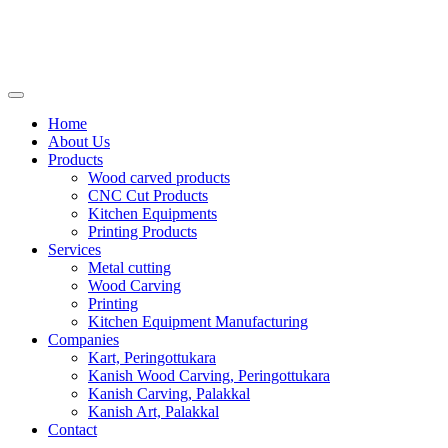
Home
About Us
Products
Wood carved products
CNC Cut Products
Kitchen Equipments
Printing Products
Services
Metal cutting
Wood Carving
Printing
Kitchen Equipment Manufacturing
Companies
Kart, Peringottukara
Kanish Wood Carving, Peringottukara
Kanish Carving, Palakkal
Kanish Art, Palakkal
Contact