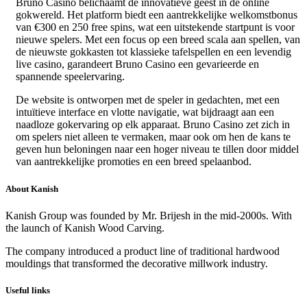
Bruno Casino belichaamt de innovatieve geest in de online
gokwereld. Het platform biedt een aantrekkelijke welkomstbonus
van €300 en 250 free spins, wat een uitstekende startpunt is voor
nieuwe spelers. Met een focus op een breed scala aan spellen, van
de nieuwste gokkasten tot klassieke tafelspellen en een levendig
live casino, garandeert Bruno Casino een gevarieerde en
spannende speelervaring.
De website is ontworpen met de speler in gedachten, met een
intuïtieve interface en vlotte navigatie, wat bijdraagt aan een
naadloze gokervaring op elk apparaat. Bruno Casino zet zich in
om spelers niet alleen te vermaken, maar ook om hen de kans te
geven hun beloningen naar een hoger niveau te tillen door middel
van aantrekkelijke promoties en een breed spelaanbod.
About Kanish
Kanish Group was founded by Mr. Brijesh in the mid-2000s. With
the launch of Kanish Wood Carving.
The company introduced a product line of traditional hardwood
mouldings that transformed the decorative millwork industry.
Useful links