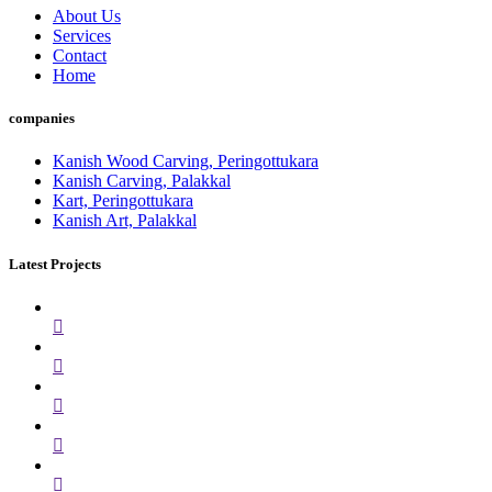
About Us
Services
Contact
Home
companies
Kanish Wood Carving, Peringottukara
Kanish Carving, Palakkal
Kart, Peringottukara
Kanish Art, Palakkal
Latest Projects