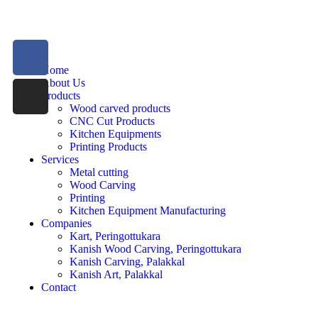
Home
About Us
Products
Wood carved products
CNC Cut Products
Kitchen Equipments
Printing Products
Services
Metal cutting
Wood Carving
Printing
Kitchen Equipment Manufacturing
Companies
Kart, Peringottukara
Kanish Wood Carving, Peringottukara
Kanish Carving, Palakkal
Kanish Art, Palakkal
Contact