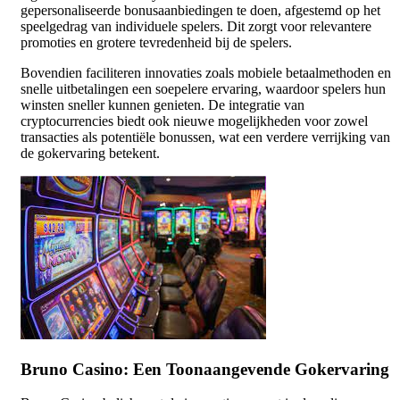
gepersonaliseerde bonusaanbiedingen te doen, afgestemd op het
speelgedrag van individuele spelers. Dit zorgt voor relevantere
promoties en grotere tevredenheid bij de spelers.
Bovendien faciliteren innovaties zoals mobiele betaalmethoden en
snelle uitbetalingen een soepelere ervaring, waardoor spelers hun
winsten sneller kunnen genieten. De integratie van
cryptocurrencies biedt ook nieuwe mogelijkheden voor zowel
transacties als potentiële bonussen, wat een verdere verrijking van
de gokervaring betekent.
Bruno Casino: Een Toonaangevende Gokervaring