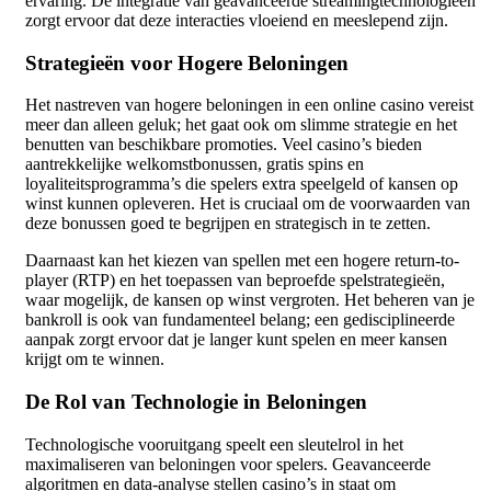
ervaring. De integratie van geavanceerde streamingtechnologieën
zorgt ervoor dat deze interacties vloeiend en meeslepend zijn.
Strategieën voor Hogere Beloningen
Het nastreven van hogere beloningen in een online casino vereist
meer dan alleen geluk; het gaat ook om slimme strategie en het
benutten van beschikbare promoties. Veel casino’s bieden
aantrekkelijke welkomstbonussen, gratis spins en
loyaliteitsprogramma’s die spelers extra speelgeld of kansen op
winst kunnen opleveren. Het is cruciaal om de voorwaarden van
deze bonussen goed te begrijpen en strategisch in te zetten.
Daarnaast kan het kiezen van spellen met een hogere return-to-
player (RTP) en het toepassen van beproefde spelstrategieën,
waar mogelijk, de kansen op winst vergroten. Het beheren van je
bankroll is ook van fundamenteel belang; een gedisciplineerde
aanpak zorgt ervoor dat je langer kunt spelen en meer kansen
krijgt om te winnen.
De Rol van Technologie in Beloningen
Technologische vooruitgang speelt een sleutelrol in het
maximaliseren van beloningen voor spelers. Geavanceerde
algoritmen en data-analyse stellen casino’s in staat om