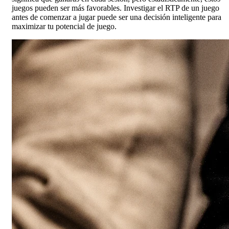
juegos pueden ser más favorables. Investigar el RTP de un juego
antes de comenzar a jugar puede ser una decisión inteligente para
maximizar tu potencial de juego.