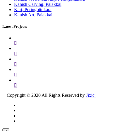
Kanish Carving, Palakkal
Kart, Peringottukara
Kanish Art, Palakkal
Latest Projects
Copyright © 2020 All Rights Reserved by
Jixic.