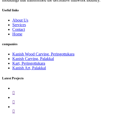
mouldings that transformed the decorative millwork industry.
Useful links
About Us
Services
Contact
Home
companies
Kanish Wood Carving, Peringottukara
Kanish Carving, Palakkal
Kart, Peringottukara
Kanish Art, Palakkal
Latest Projects