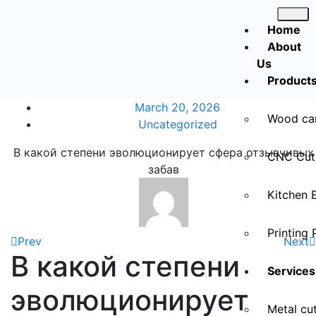
Home
About
Us
Product
March 20, 2026
Wood ca
Uncategorized
В какой степени эволюционирует сфера отзывчивых
CNC Cut
забав
Kitchen 
Printing 
Prev
Next
В какой степени
Services
эволюционирует
Metal cut