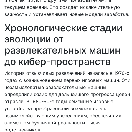
и контактируют с другими пользователями в
текущем времени. Это создает исключительную
важность и устанавливает новые модели заработка.
Хронологические стадии
эволюции от
развлекательных машин
до кибер-пространств
История отзывчивых развлечений началась в 1970-х
годах с возникновением первых игровых машин. Эти
незамысловатые развлекательные машины
определили базис для дальнейшего прогресса целой
отрасли. В 1980-90-е годы семейные игровые
устройства преобразовали возможность к
взаимодействующим увеселениям, обеспечив их
элементом будничной реальности тысяч
родственников.