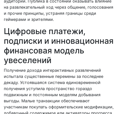
аудитории. Публика в состоянии оказывать влияние
на развлекательный ход через общение, голосования
и прочие принципы, устраняя границы среди
геймерами и зрителями.
Цифровые платежи,
подписки и инновационная
финансовая модель
увеселений
Получение дохода интерактивных развлечений
испытала существенные перемены за последнее
декаду. Устоявшаяся система единовременной
получения уступила пространство гораздо
подвижным и постоянным моделям добывания
выгоды. Малые транзакции обеспечивают
участникам покупать оформительские модификации,
добавочный содержимое или активаторы прогресса,