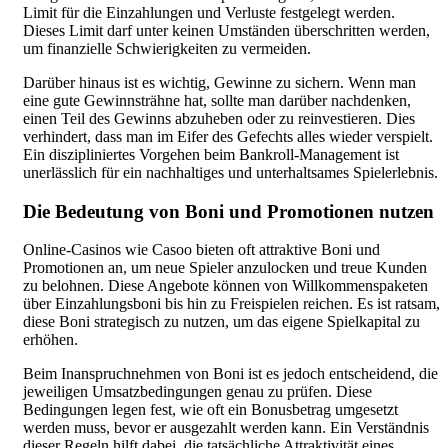
Limit für die Einzahlungen und Verluste festgelegt werden.
Dieses Limit darf unter keinen Umständen überschritten werden,
um finanzielle Schwierigkeiten zu vermeiden.
Darüber hinaus ist es wichtig, Gewinne zu sichern. Wenn man
eine gute Gewinnsträhne hat, sollte man darüber nachdenken,
einen Teil des Gewinns abzuheben oder zu reinvestieren. Dies
verhindert, dass man im Eifer des Gefechts alles wieder verspielt.
Ein diszipliniertes Vorgehen beim Bankroll-Management ist
unerlässlich für ein nachhaltiges und unterhaltsames Spielerlebnis.
Die Bedeutung von Boni und Promotionen nutzen
Online-Casinos wie Casoo bieten oft attraktive Boni und
Promotionen an, um neue Spieler anzulocken und treue Kunden
zu belohnen. Diese Angebote können von Willkommenspaketen
über Einzahlungsboni bis hin zu Freispielen reichen. Es ist ratsam,
diese Boni strategisch zu nutzen, um das eigene Spielkapital zu
erhöhen.
Beim Inanspruchnehmen von Boni ist es jedoch entscheidend, die
jeweiligen Umsatzbedingungen genau zu prüfen. Diese
Bedingungen legen fest, wie oft ein Bonusbetrag umgesetzt
werden muss, bevor er ausgezahlt werden kann. Ein Verständnis
dieser Regeln hilft dabei, die tatsächliche Attraktivität eines