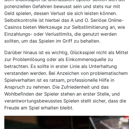
potenziellen Gefahren bewusst sein und stets nur mit
Geld spielen, dessen Verlust sie sich leisten können.
Selbstkontrolle ist hierbei das A und O. Seriöse Online-
Casinos bieten Werkzeuge zur Selbstlimitierung an, wie
Einzahlungs- oder Verlustlimits, die genutzt werden
sollten, um das Spielen im Griff zu behalten.
Darüber hinaus ist es wichtig, Glücksspiel nicht als Mittel
zur Problemlösung oder als Einkommensquelle zu
betrachten. Es sollte in erster Linie als Unterhaltung
verstanden werden. Bei Anzeichen von problematischem
Spielverhalten ist es ratsam, professionelle Hilfe in
Anspruch zu nehmen. Die Zufriedenheit und das
Wohlbefinden der Spieler stehen an erster Stelle, und
verantwortungsbewusstes Spielen stellt sicher, dass die
Freude am Spiel erhalten bleibt.