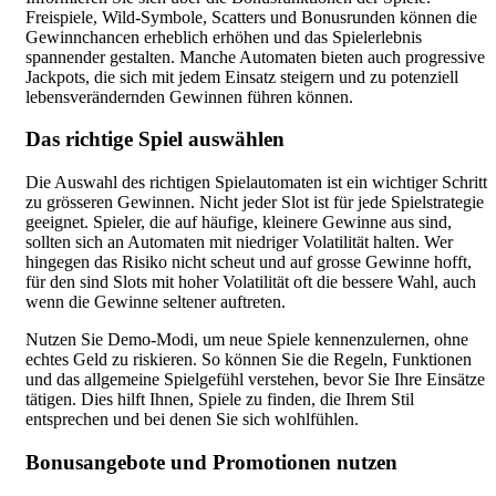
Freispiele, Wild-Symbole, Scatters und Bonusrunden können die
Gewinnchancen erheblich erhöhen und das Spielerlebnis
spannender gestalten. Manche Automaten bieten auch progressive
Jackpots, die sich mit jedem Einsatz steigern und zu potenziell
lebensverändernden Gewinnen führen können.
Das richtige Spiel auswählen
Die Auswahl des richtigen Spielautomaten ist ein wichtiger Schritt
zu grösseren Gewinnen. Nicht jeder Slot ist für jede Spielstrategie
geeignet. Spieler, die auf häufige, kleinere Gewinne aus sind,
sollten sich an Automaten mit niedriger Volatilität halten. Wer
hingegen das Risiko nicht scheut und auf grosse Gewinne hofft,
für den sind Slots mit hoher Volatilität oft die bessere Wahl, auch
wenn die Gewinne seltener auftreten.
Nutzen Sie Demo-Modi, um neue Spiele kennenzulernen, ohne
echtes Geld zu riskieren. So können Sie die Regeln, Funktionen
und das allgemeine Spielgefühl verstehen, bevor Sie Ihre Einsätze
tätigen. Dies hilft Ihnen, Spiele zu finden, die Ihrem Stil
entsprechen und bei denen Sie sich wohlfühlen.
Bonusangebote und Promotionen nutzen