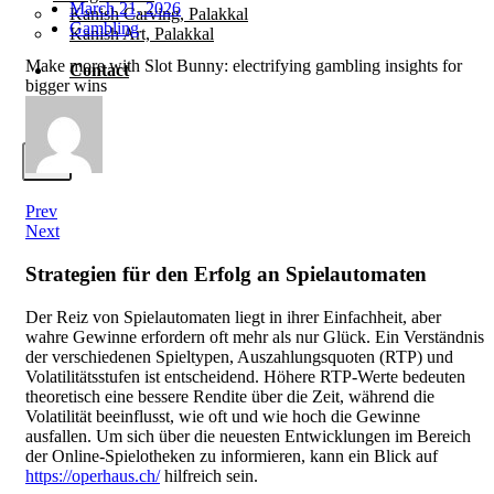
March 21, 2026
Kanish Carving, Palakkal
Gambling
Kanish Art, Palakkal
Make more with Slot Bunny: electrifying gambling insights for
Contact
bigger wins
X
Prev
Next
Strategien für den Erfolg an Spielautomaten
Der Reiz von Spielautomaten liegt in ihrer Einfachheit, aber
wahre Gewinne erfordern oft mehr als nur Glück. Ein Verständnis
der verschiedenen Spieltypen, Auszahlungsquoten (RTP) und
Volatilitätsstufen ist entscheidend. Höhere RTP-Werte bedeuten
theoretisch eine bessere Rendite über die Zeit, während die
Volatilität beeinflusst, wie oft und wie hoch die Gewinne
ausfallen. Um sich über die neuesten Entwicklungen im Bereich
der Online-Spielotheken zu informieren, kann ein Blick auf
https://operhaus.ch/
hilfreich sein.