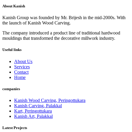
About Kanish
Kanish Group was founded by Mr. Brijesh in the mid-2000s. With
the launch of Kanish Wood Carving.
The company introduced a product line of traditional hardwood
mouldings that transformed the decorative millwork industry.
Useful links
About Us
Services
Contact
Home
companies
Kanish Wood Carving, Peringottukara
Kanish Carving, Palakkal
Kart, Peringottukara
Kanish Art, Palakkal
Latest Projects