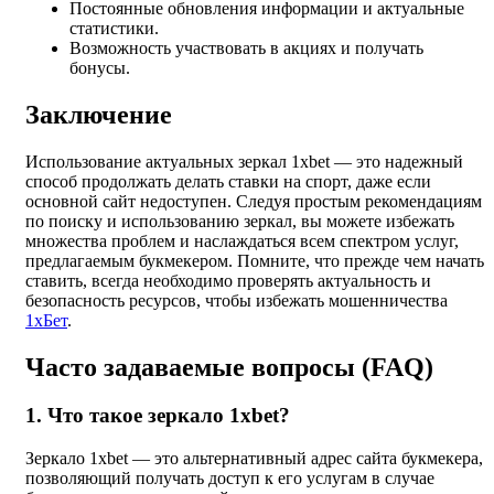
Постоянные обновления информации и актуальные
статистики.
Возможность участвовать в акциях и получать
бонусы.
Заключение
Использование актуальных зеркал 1xbet — это надежный
способ продолжать делать ставки на спорт, даже если
основной сайт недоступен. Следуя простым рекомендациям
по поиску и использованию зеркал, вы можете избежать
множества проблем и наслаждаться всем спектром услуг,
предлагаемым букмекером. Помните, что прежде чем начать
ставить, всегда необходимо проверять актуальность и
безопасность ресурсов, чтобы избежать мошенничества
1хБет
.
Часто задаваемые вопросы (FAQ)
1. Что такое зеркало 1xbet?
Зеркало 1xbet — это альтернативный адрес сайта букмекера,
позволяющий получать доступ к его услугам в случае