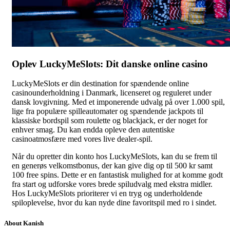
Oplev LuckyMeSlots: Dit danske online casino
LuckyMeSlots er din destination for spændende online
casinounderholdning i Danmark, licenseret og reguleret under
dansk lovgivning. Med et imponerende udvalg på over 1.000 spil,
lige fra populære spilleautomater og spændende jackpots til
klassiske bordspil som roulette og blackjack, er der noget for
enhver smag. Du kan endda opleve den autentiske
casinoatmosfære med vores live dealer-spil.
Når du opretter din konto hos LuckyMeSlots, kan du se frem til
en generøs velkomstbonus, der kan give dig op til 500 kr samt
100 free spins. Dette er en fantastisk mulighed for at komme godt
fra start og udforske vores brede spiludvalg med ekstra midler.
Hos LuckyMeSlots prioriterer vi en tryg og underholdende
spiloplevelse, hvor du kan nyde dine favoritspil med ro i sindet.
About Kanish