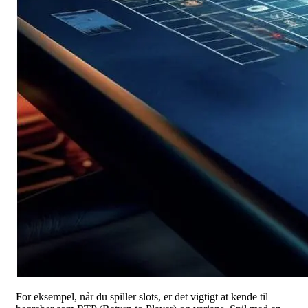
For eksempel, når du spiller slots, er det vigtigt at kende til