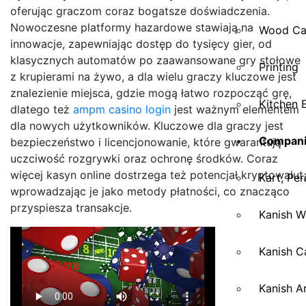
oferując graczom coraz bogatsze doświadczenia.
Nowoczesne platformy hazardowe stawiają na
Wood Ca
innowacje, zapewniając dostęp do tysięcy gier, od
klasycznych automatów po zaawansowane gry stołowe
Printing
z krupierami na żywo, a dla wielu graczy kluczowe jest
znalezienie miejsca, gdzie mogą łatwo rozpocząć grę,
Kitchen 
dlatego też
ampm casino login
jest ważnym elementem
dla nowych użytkowników. Kluczowe dla graczy jest
Compani
bezpieczeństwo i licencjonowanie, które gwarantują
uczciwość rozgrywki oraz ochronę środków. Coraz
więcej kasyn online dostrzega też potencjał kryptowalut,
Kart, Per
wprowadzając je jako metody płatności, co znacząco
przyspiesza transakcje.
Kanish W
Kanish Ca
Kanish Ar