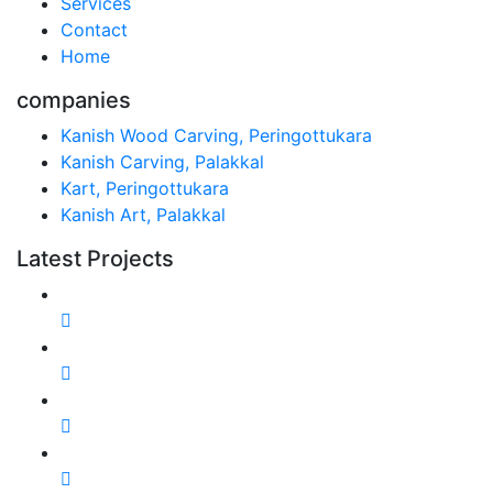
Services
Contact
Home
companies
Kanish Wood Carving, Peringottukara
Kanish Carving, Palakkal
Kart, Peringottukara
Kanish Art, Palakkal
Latest Projects