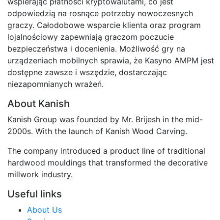
wspierając płatności kryptowalutami, co jest
odpowiedzią na rosnące potrzeby nowoczesnych
graczy. Całodobowe wsparcie klienta oraz program
lojalnościowy zapewniają graczom poczucie
bezpieczeństwa i docenienia. Możliwość gry na
urządzeniach mobilnych sprawia, że Kasyno AMPM jest
dostępne zawsze i wszędzie, dostarczając
niezapomnianych wrażeń.
About Kanish
Kanish Group was founded by Mr. Brijesh in the mid-
2000s. With the launch of Kanish Wood Carving.
The company introduced a product line of traditional
hardwood mouldings that transformed the decorative
millwork industry.
Useful links
About Us