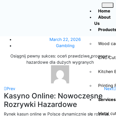
Home
About
Us
Product
March 22, 2026
Wood ca
Gambling
Osiągnij pewny sukces: oceń prawdziwe prognozy
CNC Cut
hazardowe dla dużych wygranych
Kitchen 
Printing 
Prev
Next
Kasyno Online: Nowoczesne
Services
Rozrywki Hazardowe
Metal cut
Rynek kasyn online w Polsce dynamicznie się rozwija,