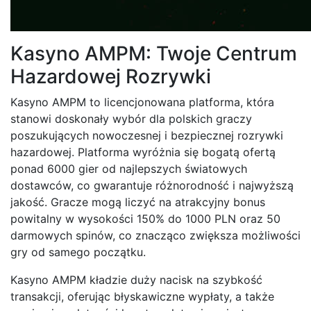
Kasyno AMPM: Twoje Centrum
Hazardowej Rozrywki
Kasyno AMPM to licencjonowana platforma, która
stanowi doskonały wybór dla polskich graczy
poszukujących nowoczesnej i bezpiecznej rozrywki
hazardowej. Platforma wyróżnia się bogatą ofertą
ponad 6000 gier od najlepszych światowych
dostawców, co gwarantuje różnorodność i najwyższą
jakość. Gracze mogą liczyć na atrakcyjny bonus
powitalny w wysokości 150% do 1000 PLN oraz 50
darmowych spinów, co znacząco zwiększa możliwości
gry od samego początku.
Kasyno AMPM kładzie duży nacisk na szybkość
transakcji, oferując błyskawiczne wypłaty, a także