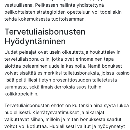
vastuullisena. Pelikassan hallinta yhdistettynä
pelikohtaisten strategioiden opetteluun voi todellakin
tehdä kokemuksesta tuottoisamman.
Tervetuliaisbonusten
Hyödyntäminen
Uudet pelaajat ovat usein oikeutettuja houkutteleviin
tervetuliaisbonuksiin, jotka ovat erinomainen tapa
aloittaa pelaaminen uudella kasinolla. Nämä bonukset
voivat sisältää esimerkiksi talletusbonuksia, joissa kasino
lisää pelitilillesi tietyn prosenttiosuuden talletetusta
summasta, sekä ilmaiskierroksia suosittuihin
kolikkopeleihin.
Tervetuliaisbonusten ehdot on kuitenkin aina syytä lukea
huolellisesti. Kierrätysvaatimukset ja aikarajat
vaikuttavat siihen, milloin ja miten bonuksesta saadut
voitot voi kotiuttaa. Huolellisesti valitut ja hyödynnetyt