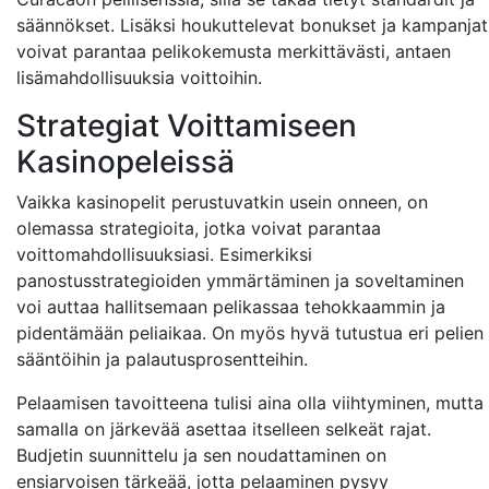
säännökset. Lisäksi houkuttelevat bonukset ja kampanjat
voivat parantaa pelikokemusta merkittävästi, antaen
lisämahdollisuuksia voittoihin.
Strategiat Voittamiseen
Kasinopeleissä
Vaikka kasinopelit perustuvatkin usein onneen, on
olemassa strategioita, jotka voivat parantaa
voittomahdollisuuksiasi. Esimerkiksi
panostusstrategioiden ymmärtäminen ja soveltaminen
voi auttaa hallitsemaan pelikassaa tehokkaammin ja
pidentämään peliaikaa. On myös hyvä tutustua eri pelien
sääntöihin ja palautusprosentteihin.
Pelaamisen tavoitteena tulisi aina olla viihtyminen, mutta
samalla on järkevää asettaa itselleen selkeät rajat.
Budjetin suunnittelu ja sen noudattaminen on
ensiarvoisen tärkeää, jotta pelaaminen pysyy