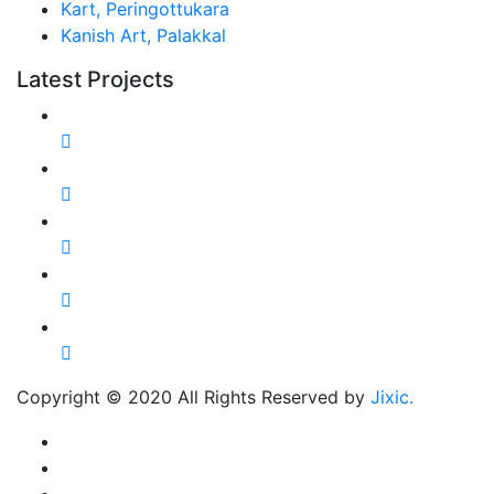
Kart, Peringottukara
Kanish Art, Palakkal
Latest Projects
Copyright © 2020 All Rights Reserved by
Jixic.