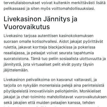
tervetuliaisbonukset voivat kuitenkin merkittävästi lisätä
pelikassaasi ja siten myös voittomahdollisuuksiasi.
Livekasinon Jännitys ja
Vuorovaikutus
Livekasino tarjoaa autenttisen kasinokokemuksen
suoraan omalle kotisohvallesi. Aidot jakajat pyörittävät
rulettia, jakavat kortteja blackjackissa ja pokerissa
reaaliajassa, ja pelaajat voivat seurata tapahtumia
suoratoistona. Tämä tuo peliin sosiaalista ulottuvuutta ja
jännitystä, jota virtuaaliset pelit eivät pysty täysin
jäljittelemään.
Livekasinon pelivalikoima on kasvanut valtavasti, ja
tarjolla on nykyään monenlaisia pelejä aina perinteisistä
pöytäpeleistä innovatiivisiin peliohjelmiin. Monikieliset
jakajat ja chat-toiminto mahdollistavat vuorovaikutuksen
sekä jakajien että muiden pelaajien kanssa, tehden