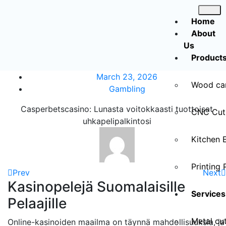
Home
About
Us
Product
March 23, 2026
Wood ca
Gambling
Casperbetscasino: Lunasta voitokkaasti tuottoisat
CNC Cut
uhkapelipalkintosi
Kitchen 
Printing 
Prev
Next
Kasinopelejä Suomalaisille
Services
Pelaajille
Metal cut
Online-kasinoiden maailma on täynnä mahdollisuuksia, ja