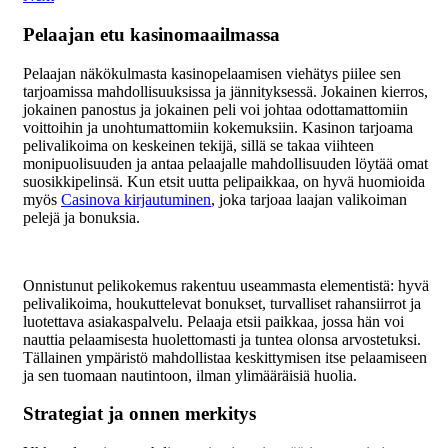
Pelaajan etu kasinomaailmassa
Pelaajan näkökulmasta kasinopelaamisen viehätys piilee sen
tarjoamissa mahdollisuuksissa ja jännityksessä. Jokainen kierros,
jokainen panostus ja jokainen peli voi johtaa odottamattomiin
voittoihin ja unohtumattomiin kokemuksiin. Kasinon tarjoama
pelivalikoima on keskeinen tekijä, sillä se takaa viihteen
monipuolisuuden ja antaa pelaajalle mahdollisuuden löytää omat
suosikkipelinsä. Kun etsit uutta pelipaikkaa, on hyvä huomioida
myös
Casinova kirjautuminen
, joka tarjoaa laajan valikoiman
pelejä ja bonuksia.
Onnistunut pelikokemus rakentuu useammasta elementistä: hyvä
pelivalikoima, houkuttelevat bonukset, turvalliset rahansiirrot ja
luotettava asiakaspalvelu. Pelaaja etsii paikkaa, jossa hän voi
nauttia pelaamisesta huolettomasti ja tuntea olonsa arvostetuksi.
Tällainen ympäristö mahdollistaa keskittymisen itse pelaamiseen
ja sen tuomaan nautintoon, ilman ylimääräisiä huolia.
Strategiat ja onnen merkitys