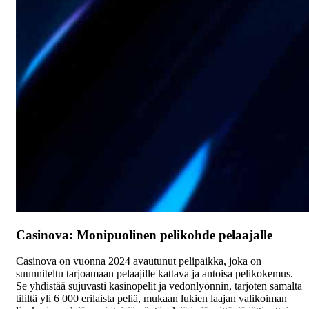
Casinova: Monipuolinen pelikohde pelaajalle
Casinova on vuonna 2024 avautunut pelipaikka, joka on
suunniteltu tarjoamaan pelaajille kattava ja antoisa pelikokemus.
Se yhdistää sujuvasti kasinopelit ja vedonlyönnin, tarjoten samalta
tililtä yli 6 000 erilaista peliä, mukaan lukien laajan valikoiman