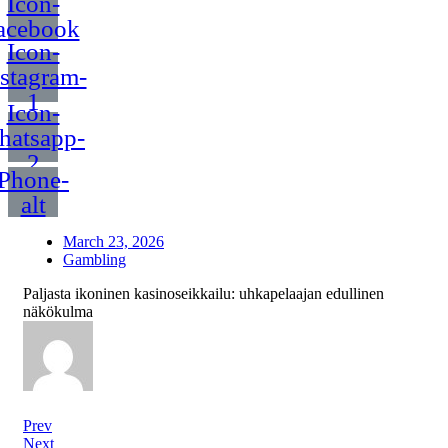
Icon-
acebook
Icon-
nstagram-
1
Icon-
hatsapp-
2
Phone-
alt
March 23, 2026
Gambling
Paljasta ikoninen kasinoseikkailu: uhkapelaajan edullinen
näkökulma
Prev
Next