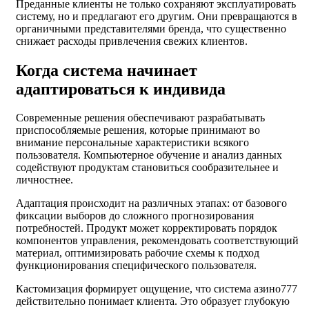
Преданные клиенты не только сохраняют эксплуатировать
систему, но и предлагают его другим. Они превращаются в
органичными представителями бренда, что существенно
снижает расходы привлечения свежих клиентов.
Когда система начинает
адаптироваться к индивида
Современные решения обеспечивают разрабатывать
приспособляемые решения, которые принимают во
внимание персональные характеристики всякого
пользователя. Компьютерное обучение и анализ данных
содействуют продуктам становиться сообразительнее и
личностнее.
Адаптация происходит на различных этапах: от базового
фиксации выборов до сложного прогнозирования
потребностей. Продукт может корректировать порядок
компонентов управления, рекомендовать соответствующий
материал, оптимизировать рабочие схемы к подход
функционирования специфического пользователя.
Кастомизация формирует ощущение, что система азино777
действительно понимает клиента. Это образует глубокую