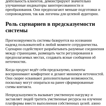
деятельность клиентов, демонстрируют значительно
улучшенные индикаторы заинтересованности и
преобразования. Они предполагают меньше подготовки и
сопровождения, так как логичны для целевой аудитории.
Роль сценариев в предсказуемости
системы
Прогнозируемость системы базируется на осознании
надежд пользователей в любой моменте сотрудничества.
Сценарии содействуют разрабатывать разумные соединения
между страницами, размещать части регулирования в
предполагаемых местах, создавать ясные сообщения об
неточностях.
Когда продукт ведёт себя предсказуемо, клиенты
воспринимают комфортнее и делают минимум неточностей.
Они скорее осваивают дополнительные возможности,
поскольку могут опираться на ранее сформированные
схемы контакта.
Непредсказуемость вызывает умственную нагрузку и
заставляет людей тратить умственные ресурсы на изучение
платформы вместо выполнения собственных целей. азино