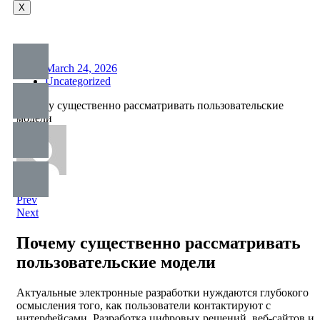
X
March 24, 2026
Uncategorized
Почему существенно рассматривать пользовательские
модели
Prev
Next
Почему существенно рассматривать
пользовательские модели
Актуальные электронные разработки нуждаются глубокого
осмысления того, как пользователи контактируют с
интерфейсами. Разработка цифровых решений, веб-сайтов и