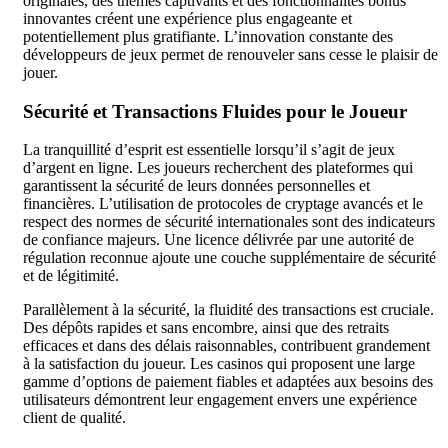
originales, des thèmes captivants et des fonctionnalités bonus
innovantes créent une expérience plus engageante et
potentiellement plus gratifiante. L’innovation constante des
développeurs de jeux permet de renouveler sans cesse le plaisir de
jouer.
Sécurité et Transactions Fluides pour le Joueur
La tranquillité d’esprit est essentielle lorsqu’il s’agit de jeux
d’argent en ligne. Les joueurs recherchent des plateformes qui
garantissent la sécurité de leurs données personnelles et
financières. L’utilisation de protocoles de cryptage avancés et le
respect des normes de sécurité internationales sont des indicateurs
de confiance majeurs. Une licence délivrée par une autorité de
régulation reconnue ajoute une couche supplémentaire de sécurité
et de légitimité.
Parallèlement à la sécurité, la fluidité des transactions est cruciale.
Des dépôts rapides et sans encombre, ainsi que des retraits
efficaces et dans des délais raisonnables, contribuent grandement
à la satisfaction du joueur. Les casinos qui proposent une large
gamme d’options de paiement fiables et adaptées aux besoins des
utilisateurs démontrent leur engagement envers une expérience
client de qualité.