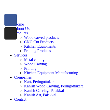
Home
About Us
Products
Wood carved products
CNC Cut Products
Kitchen Equipments
Printing Products
Services
Metal cutting
Wood Carving
Printing
Kitchen Equipment Manufacturing
Companies
Kart, Peringottukara
Kanish Wood Carving, Peringottukara
Kanish Carving, Palakkal
Kanish Art, Palakkal
Contact