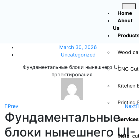
Home
About
Us
Product
March 30, 2026
Wood ca
Uncategorized
Фундаментальные блоки нынешнего UI-
CNC Cut
проектирования
Kitchen 
Printing 
Prev
Next
Фундаментальные
Services
блоки нынешнего UI-
Metal cut