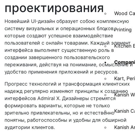
проектирования
Wood Ca
Новейший UI-дизайн образует собою комплексную
систему визуальных и операционных блоков,
Printing
которые создают успешное взаимодействие
пользователей с онлайн товарами. Каждый элемент
Kitchen 
интерфейса выполняет существенную роль в
создании завершенного пользовательского
Compani
переживания, действуя на понимание, осмысление и
удобство применения приложений и ресурсов.
Kart, Per
Прогресс технологий и трансформация клиентских
надежд регулярно изменяют принципы к созданию
Kanish W
интерфейсов Admiral X. Дизайнеры стремятся
формировать варианты, которые не только
Kanish Ca
зрительно привлекательны, но и естественно
понятны, работоспособны и удобны для обширной
аудитории клиентов.
Kanish Ar