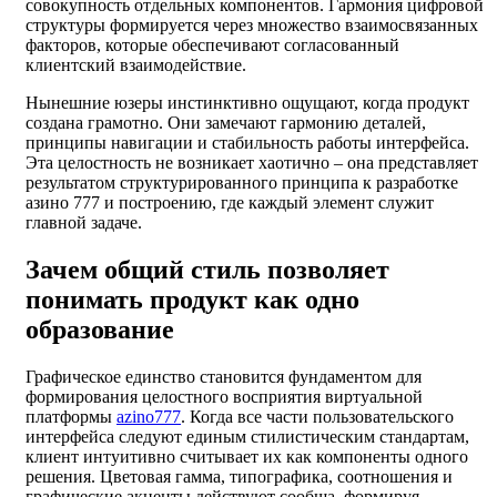
совокупность отдельных компонентов. Гармония цифровой
структуры формируется через множество взаимосвязанных
факторов, которые обеспечивают согласованный
клиентский взаимодействие.
Нынешние юзеры инстинктивно ощущают, когда продукт
создана грамотно. Они замечают гармонию деталей,
принципы навигации и стабильность работы интерфейса.
Эта целостность не возникает хаотично – она представляет
результатом структурированного принципа к разработке
азино 777 и построению, где каждый элемент служит
главной задаче.
Зачем общий стиль позволяет
понимать продукт как одно
образование
Графическое единство становится фундаментом для
формирования целостного восприятия виртуальной
платформы
azino777
. Когда все части пользовательского
интерфейса следуют единым стилистическим стандартам,
клиент интуитивно считывает их как компоненты одного
решения. Цветовая гамма, типографика, соотношения и
графические акценты действуют сообща, формируя