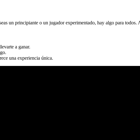
 seas un principiante o un jugador experimentado, hay algo para todos. 
levarte a ganar.
ego.
ece una experiencia única.