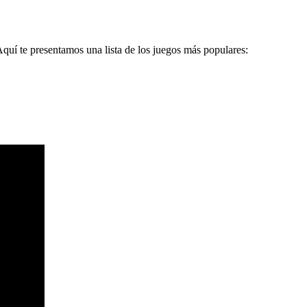
Aquí te presentamos una lista de los juegos más populares: