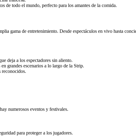
tos de todo el mundo, perfecto para los amantes de la comida.
plia gama de entretenimiento. Desde espectáculos en vivo hasta concie
ue deja a los espectadores sin aliento.
 en grandes escenarios a lo largo de la Strip.
s reconocidos.
 hay numerosos eventos y festivales.
eguridad para proteger a los jugadores.