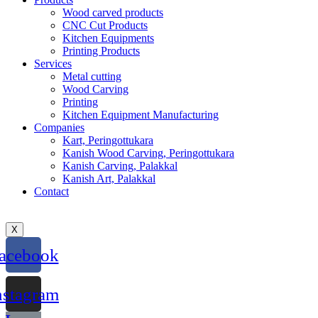
Wood carved products
CNC Cut Products
Kitchen Equipments
Printing Products
Services
Metal cutting
Wood Carving
Printing
Kitchen Equipment Manufacturing
Companies
Kart, Peringottukara
Kanish Wood Carving, Peringottukara
Kanish Carving, Palakkal
Kanish Art, Palakkal
Contact
X
acebook
nstagram