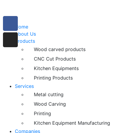
Home
About Us
Products
Wood carved products
CNC Cut Products
Kitchen Equipments
Printing Products
Services
Metal cutting
Wood Carving
Printing
Kitchen Equipment Manufacturing
Companies