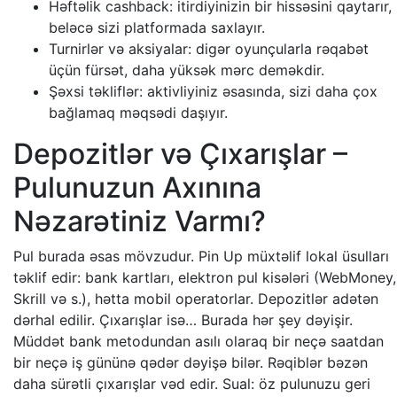
Həftəlik cashback: itirdiyinizin bir hissəsini qaytarır,
beləcə sizi platformada saxlayır.
Turnirlər və aksiyalar: digər oyunçularla rəqabət
üçün fürsət, daha yüksək mərc deməkdir.
Şəxsi təkliflər: aktivliyiniz əsasında, sizi daha çox
bağlamaq məqsədi daşıyır.
Depozitlər və Çıxarışlar –
Pulunuzun Axınına
Nəzarətiniz Varmı?
Pul burada əsas mövzudur. Pin Up müxtəlif lokal üsulları
təklif edir: bank kartları, elektron pul kisələri (WebMoney,
Skrill və s.), hətta mobil operatorlar. Depozitlər adətən
dərhal edilir. Çıxarışlar isə… Burada hər şey dəyişir.
Müddət bank metodundan asılı olaraq bir neçə saatdan
bir neçə iş gününə qədər dəyişə bilər. Rəqiblər bəzən
daha sürətli çıxarışlar vəd edir. Sual: öz pulunuzu geri