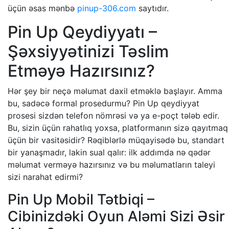
üçün əsas mənbə
pinup-306.com
saytıdır.
Pin Up Qeydiyyatı –
Şəxsiyyətinizi Təslim
Etməyə Hazırsınız?
Hər şey bir neçə məlumat daxil etməklə başlayır. Amma
bu, sadəcə formal prosedurmu? Pin Up qeydiyyat
prosesi sizdən telefon nömrəsi və ya e-poçt tələb edir.
Bu, sizin üçün rahatlıq yoxsa, platformanın sizə qayıtmaq
üçün bir vasitəsidir? Rəqiblərlə müqayisədə bu, standart
bir yanaşmadır, lakin sual qalır: ilk addımda nə qədər
məlumat verməyə hazırsınız və bu məlumatların taleyi
sizi narahat edirmi?
Pin Up Mobil Tətbiqi –
Cibinizdəki Oyun Aləmi Sizi Əsir