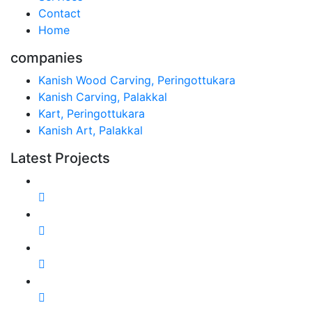
Contact
Home
companies
Kanish Wood Carving, Peringottukara
Kanish Carving, Palakkal
Kart, Peringottukara
Kanish Art, Palakkal
Latest Projects