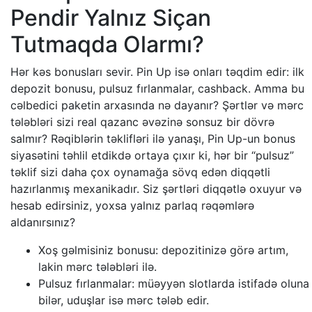
Pendir Yalnız Siçan
Tutmaqda Olarmı?
Hər kəs bonusları sevir. Pin Up isə onları təqdim edir: ilk
depozit bonusu, pulsuz fırlanmalar, cashback. Amma bu
cəlbedici paketin arxasında nə dayanır? Şərtlər və mərc
tələbləri sizi real qazanc əvəzinə sonsuz bir dövrə
salmır? Rəqiblərin təklifləri ilə yanaşı, Pin Up-un bonus
siyasətini təhlil etdikdə ortaya çıxır ki, hər bir “pulsuz”
təklif sizi daha çox oynamağa sövq edən diqqətli
hazırlanmış mexanikadır. Siz şərtləri diqqətlə oxuyur və
hesab edirsiniz, yoxsa yalnız parlaq rəqəmlərə
aldanırsınız?
Xoş gəlmisiniz bonusu: depozitinizə görə artım,
lakin mərc tələbləri ilə.
Pulsuz fırlanmalar: müəyyən slotlarda istifadə oluna
bilər, uduşlar isə mərc tələb edir.