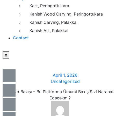
Kart, Peringottukara
Kanish Wood Carving, Peringottukara
Kanish Carving, Palakkal
Kanish Art, Palakkal
Contact
X
April 1, 2026
Uncategorized
Pin Up Baxışı – Bu Platforma Ümumi Baxış Sizi Narahat
Edəcəkmi?