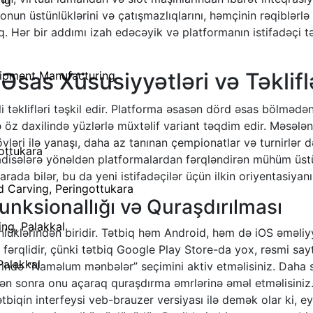
ng
onun üstünlüklərini və çatışmazlıqlarını, həmçinin rəqiblərl
q. Hər bir addımı izah edəcəyik və platformanın istifadəçi t
Əsas Xüsusiyyətləri və Təklifl
ipment Manufacturing
 təklifləri təşkil edir. Platforma əsasən dörd əsas bölmədən 
ə öz daxilində yüzlərlə müxtəlif variant təqdim edir. Məsələ
vləri ilə yanaşı, daha az tanınan çempionatlar və turnirlər 
gottukara
adisələrə yönəldən platformalardan fərqləndirən mühüm üstü
da bilər, bu da yeni istifadəçilər üçün ilkin oriyentasiyanı 
 Carving, Peringottukara
unksionallığı və Quraşdırılması
ing, Palakkal
nlüklərindən biridir. Tətbiq həm Android, həm də iOS əməli
z fərqlidir, çünki tətbiq Google Play Store-da yox, rəsmi s
Palakkal
rində “Naməlum mənbələr” seçimini aktiv etməlisiniz. Daha s
dən sonra onu açaraq quraşdırma əmrlərinə əməl etməlisiniz.
biqin interfeysi veb-brauzer versiyası ilə demək olar ki, eynid