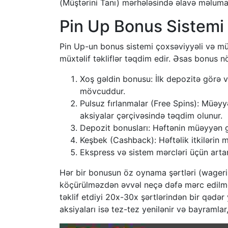
(Müştərini Tanı) mərhələsində əlavə məlumat
Pin Up Bonus Sistemi v
Pin Up-un bonus sistemi çoxsəviyyəli və mü
müxtəlif təkliflər təqdim edir. Əsas bonus nö
Xoş gəldin bonusu: İlk depozitə görə 
mövcuddur.
Pulsuz fırlanmalar (Free Spins): Müəyyə
aksiyalar çərçivəsində təqdim olunur.
Depozit bonusları: Həftənin müəyyən g
Keşbek (Cashback): Həftəlik itkilərin 
Ekspress və sistem mərcləri üçün arta
Hər bir bonusun öz oynama şərtləri (wagerin
köçürülməzdən əvvəl neçə dəfə mərc edilməli
təklif etdiyi 20x-30x şərtlərindən bir qədə
aksiyaları isə tez-tez yenilənir və bayramlar,