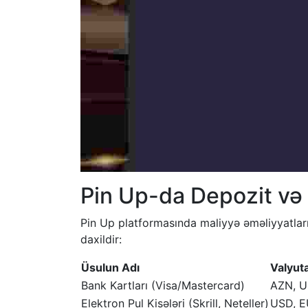
Pin Up-da Depozit v
Pin Up platformasında maliyyə əməliyyatları
daxildir:
Üsulun Adı
Valyut
Bank Kartları (Visa/Mastercard)
AZN, U
Elektron Pul Kisələri (Skrill, Neteller)
USD, 