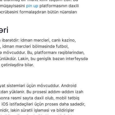
ə müqayisəsini
pin up
platformasının daxili
əcrübəsini formalaşdıran bütün nüansları
əri
ibarətdir: idman mərcləri, canlı kazino,
n, idman mərcləri bölməsində futbol,
də mövcuddur. Bu, platformanı rəqiblərindən,
nlükdür. Lakin, bu genişlik bəzən interfeysdə
çətinləşdirə bilər.
yyat sistemləri üçün mövcuddur. Android
aytdan yüklənir. Bu prosesi addım-addım izah
onra rəsmi sayta daxil olub, mobil tətbiq
 iOS istifadəçiləri üçün proses daha sadədir,
ir, lakin sürətli işləməsi və bildirişlər