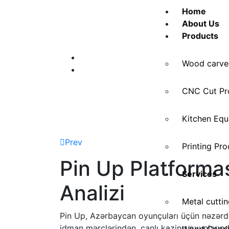
Home
About Us
Products
Wood carve
CNC Cut Pr
Kitchen Eq
Prev
Printing Pr
Pin Up Platformas
Services
Analizi
Metal cutti
Pin Up, Azərbaycan oyunçuları üçün nəzərd
idman mərclərindən, canlı kazino oyunlarınd