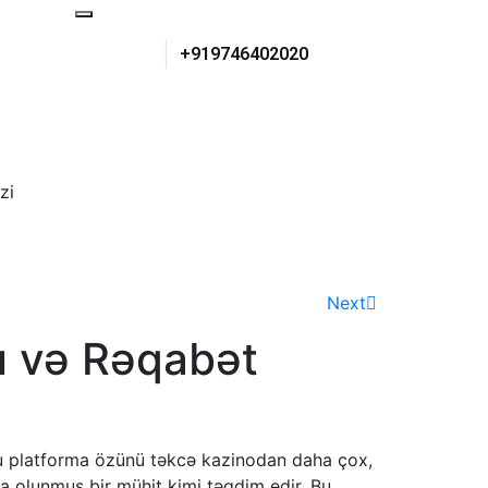
+919746402020
zi
Next
şı və Rəqabət
Bu platforma özünü təkcə kazinodan daha çox,
ya olunmuş bir mühit kimi təqdim edir. Bu