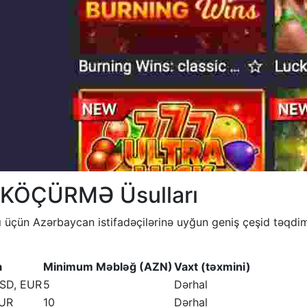
ə KÖÇÜRMƏ Üsulları
 üçün Azərbaycan istifadəçilərinə uyğun geniş çeşid təqdim 
a
Minimum Məbləğ (AZN)
Vaxt (təxmini)
SD, EUR
5
Dərhal
EUR
10
Dərhal