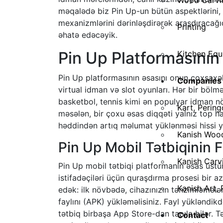
Wood Carvi
məqalədə biz Pin Up-un bütün aspektlərini, 
mexanizmlərini dərinləşdirərək araşdıracağı
Printing
əhatə edəcəyik.
Pin Up Platformasının 
Kitchen Equ
Pin Up platformasının əsasını onun çoxşaxəli
Companies
virtual idman və slot oyunları. Hər bir bölm
basketbol, tennis kimi ən populyar idman nö
Kart, Perin
məsələn, bir çoxu əsas diqqəti yalnız top h
həddindən artıq məlumat yüklənməsi hissi yara
Kanish Wood
Pin Up Mobil Tətbiqinin F
Kanish Carv
Pin Up mobil tətbiqi platformanın əsas üstü
istifadəçiləri üçün quraşdırma prosesi bir a
Kanish Art, 
edək: ilk növbədə, cihazınızın tənzimləmələ
faylını (APK) yükləməlisiniz. Fayl yükləndik
tətbiq birbaşa App Store-dan tapıla bilər. Tət
Contact