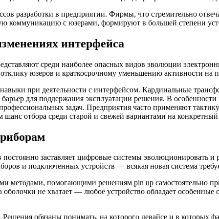
ессов разработки в предприятии. Фирмы, что стремительно отве
ную коммуникацию с юзерами, формируют в большей степени ус
изменениях интерфейса
едставляют среди наиболее опасных видов эволюции электронны
 отклику юзеров и краткосрочному уменьшению активности на 
авыки при деятельности с интерфейсом. Кардинальные трансф
 барьер для поддержания эксплуатации решения. В особенности
 профессиональных задач. Предприятия часто применяют тактик
 шанс отбора среди старой и свежей вариантами на конкретный
приборам
постоянно заставляет цифровые системы эволюционировать и р
боров и подключенных устройств — всякая новая система требу
ми методами, помогающими решениям pin up самостоятельно пр
 оболочки не хватает — любое устройство обладает особенные 
 Решения обязаны понимать, на которого девайсе и в которых фа