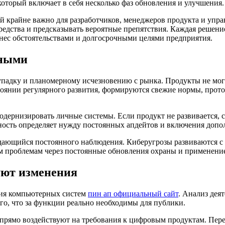
торый включает в себя несколько фаз обновления и улучшения.
крайне важно для разработчиков, менеджеров продукта и упра
средства и предсказывать вероятные препятствия. Каждая реше
нес обстоятельствами и долгосрочными целями предприятия.
нными
падку и планомерному исчезновению с рынка. Продукты не мог
стоянии регулярного развития, формируются свежие нормы, прот
дернизировать личные системы. Если продукт не развивается, со
ность определяет нужду постоянных апдейтов и включения допо
ающийся постоянного наблюдения. Киберугрозы развиваются с 
им проблемам через постоянные обновления охраны и применени
уют изменения
тия компьютерных систем
пин ап официальный сайт
. Анализ дея
го, что за функции реально необходимы для публики.
рямо воздействуют на требования к цифровым продуктам. Перех