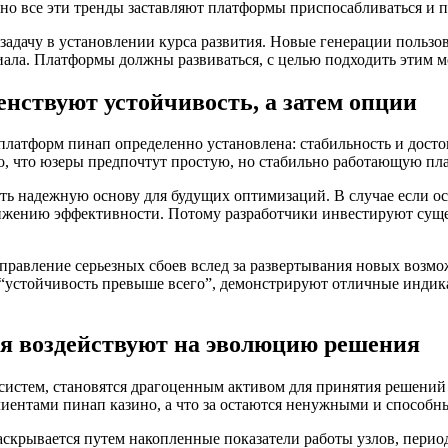
но все эти тренды заставляют платформы приспосабливаться и 
дачу в установлении курса развития. Новые генерации пользо
иала. Платформы должны развиваться, с целью подходить этим
нствуют устойчивость, а затем опции
латформ пинап определенно установлена: стабильность и досто
го, что юзеры предпочтут простую, но стабильно работающую п
ь надежную основу для будущих оптимизаций. В случае если о
нижению эффективности. Потому разработчики инвестируют сущ
равление серьезных сбоев вслед за развертывания новых возмо
устойчивость превыше всего”, демонстрируют отличные индика
я воздействуют на эволюцию решения
систем, становятся драгоценным активом для принятия решени
лиентами пинап казино, а что за остаются ненужными и способ
крывается путем накопленные показатели работы узлов, период