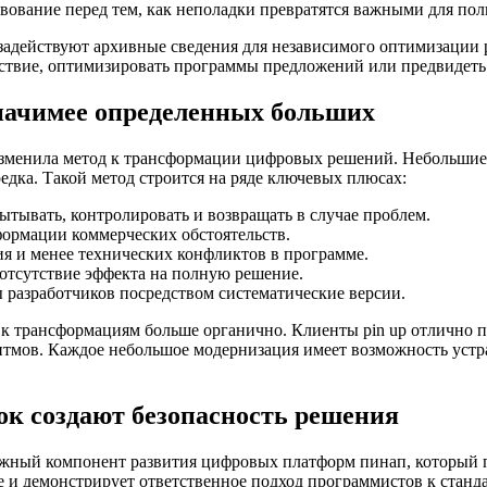
вование перед тем, как неполадки превратятся важными для пол
задействуют архивные сведения для независимого оптимизации
ствие, оптимизировать программы предложений или предвидеть 
значимее определенных больших
зменила метод к трансформации цифровых решений. Небольшие,
едка. Такой метод строится на ряде ключевых плюсах:
ывать, контролировать и возвращать в случае проблем.
формации коммерческих обстоятельств.
я и менее технических конфликтов в программе.
тсутствие эффекта на полную решение.
разработчиков посредством систематические версии.
к трансформациям больше органично. Клиенты pin up отлично 
итмов. Каждое небольшое модернизация имеет возможность устр
ок создают безопасность решения
ажный компонент развития цифровых платформ пинап, который п
 и демонстрирует ответственное подход программистов к станда