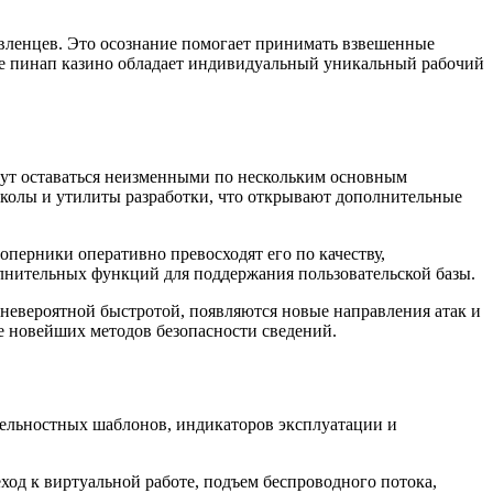
вленцев. Это осознание помогает принимать взвешенные
ние пинап казино обладает индивидуальный уникальный рабочий
ут оставаться неизменными по нескольким основным
околы и утилиты разработки, что открывают дополнительные
перники оперативно превосходят его по качеству,
лнительных функций для поддержания пользовательской базы.
невероятной быстротой, появляются новые направления атак и
е новейших методов безопасности сведений.
тельностных шаблонов, индикаторов эксплуатации и
од к виртуальной работе, подъем беспроводного потока,