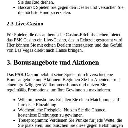
Sie das Rad drehen.
Baccarat: Spielen Sie gegen den Dealer und versuchen Sie,
die höchste Hand zu erzielen.
2.3 Live-Casino
Für Spieler, die das authentische Casino-Erlebnis suchen, bietet
das PSK Casino ein Live-Casino, das in Echtzeit gestreamt wird.
Hier können Sie mit echten Dealern interagieren und das Gefühl
von Las Vegas direkt nach Hause bringen.
3. Bonusangebote und Aktionen
Das
PSK Casino
belohnt seine Spieler durch verschiedene
Bonusangebote und Aktionen. Beginnen Sie Ihr Abenteuer mit
einem großzügigen Willkommensbonus und nutzen Sie
regelmäßig Promotions, um Ihre Gewinne zu maximieren.
Willkommensbonus: Erhalten Sie einen Matchbonus auf
Ihre erste Einzahlung.
Wöchentliche Freispiele: Nutzen Sie die Chance,
kostenlose Drehungen zu gewinnen.
Treueprogramm: Verdienen Sie Punkte für jede Wette, die
Sie platzieren, und tauschen Sie diese gegen Belohnungen