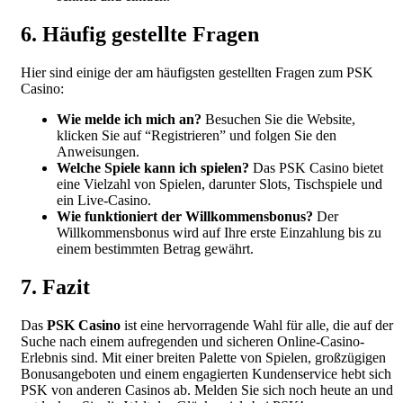
6. Häufig gestellte Fragen
Hier sind einige der am häufigsten gestellten Fragen zum PSK
Casino:
Wie melde ich mich an?
Besuchen Sie die Website,
klicken Sie auf “Registrieren” und folgen Sie den
Anweisungen.
Welche Spiele kann ich spielen?
Das PSK Casino bietet
eine Vielzahl von Spielen, darunter Slots, Tischspiele und
ein Live-Casino.
Wie funktioniert der Willkommensbonus?
Der
Willkommensbonus wird auf Ihre erste Einzahlung bis zu
einem bestimmten Betrag gewährt.
7. Fazit
Das
PSK Casino
ist eine hervorragende Wahl für alle, die auf der
Suche nach einem aufregenden und sicheren Online-Casino-
Erlebnis sind. Mit einer breiten Palette von Spielen, großzügigen
Bonusangeboten und einem engagierten Kundenservice hebt sich
PSK von anderen Casinos ab. Melden Sie sich noch heute an und