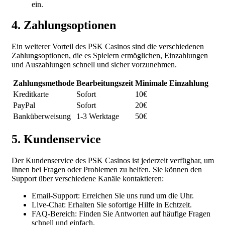
ein.
4. Zahlungsoptionen
Ein weiterer Vorteil des PSK Casinos sind die verschiedenen
Zahlungsoptionen, die es Spielern ermöglichen, Einzahlungen
und Auszahlungen schnell und sicher vorzunehmen.
Zahlungsmethode
Bearbeitungszeit
Minimale Einzahlung
Kreditkarte
Sofort
10€
PayPal
Sofort
20€
Banküberweisung
1-3 Werktage
50€
5. Kundenservice
Der Kundenservice des PSK Casinos ist jederzeit verfügbar, um
Ihnen bei Fragen oder Problemen zu helfen. Sie können den
Support über verschiedene Kanäle kontaktieren:
Email-Support: Erreichen Sie uns rund um die Uhr.
Live-Chat: Erhalten Sie sofortige Hilfe in Echtzeit.
FAQ-Bereich: Finden Sie Antworten auf häufige Fragen
schnell und einfach.