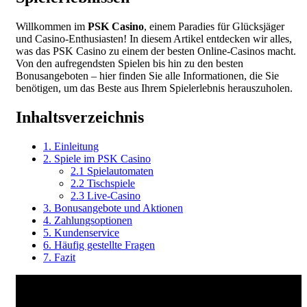
Willkommen im
PSK Casino
, einem Paradies für Glücksjäger
und Casino-Enthusiasten! In diesem Artikel entdecken wir alles,
was das PSK Casino zu einem der besten Online-Casinos macht.
Von den aufregendsten Spielen bis hin zu den besten
Bonusangeboten – hier finden Sie alle Informationen, die Sie
benötigen, um das Beste aus Ihrem Spielerlebnis herauszuholen.
Inhaltsverzeichnis
1. Einleitung
2. Spiele im PSK Casino
2.1 Spielautomaten
2.2 Tischspiele
2.3 Live-Casino
3. Bonusangebote und Aktionen
4. Zahlungsoptionen
5. Kundenservice
6. Häufig gestellte Fragen
7. Fazit