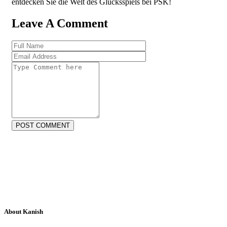
entdecken Sie die Welt des Glücksspiels bei PSK!
Leave A Comment
POST COMMENT
About Kanish