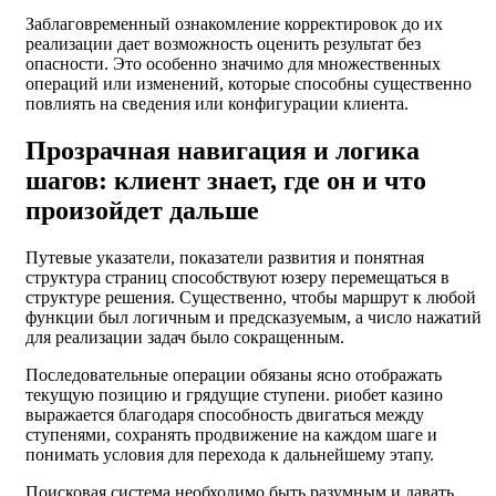
Заблаговременный ознакомление корректировок до их
реализации дает возможность оценить результат без
опасности. Это особенно значимо для множественных
операций или изменений, которые способны существенно
повлиять на сведения или конфигурации клиента.
Прозрачная навигация и логика
шагов: клиент знает, где он и что
произойдет дальше
Путевые указатели, показатели развития и понятная
структура страниц способствуют юзеру перемещаться в
структуре решения. Существенно, чтобы маршрут к любой
функции был логичным и предсказуемым, а число нажатий
для реализации задач было сокращенным.
Последовательные операции обязаны ясно отображать
текущую позицию и грядущие ступени. риобет казино
выражается благодаря способность двигаться между
ступенями, сохранять продвижение на каждом шаге и
понимать условия для перехода к дальнейшему этапу.
Поисковая система необходимо быть разумным и давать