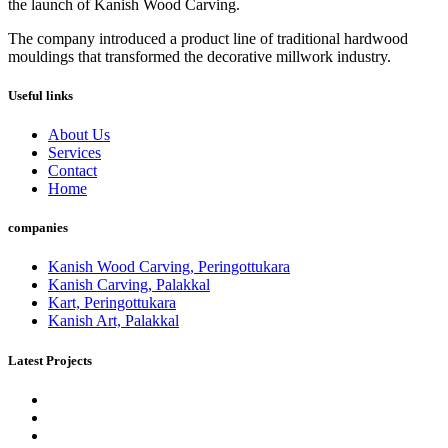
the launch of Kanish Wood Carving.
The company introduced a product line of traditional hardwood
mouldings that transformed the decorative millwork industry.
Useful links
About Us
Services
Contact
Home
companies
Kanish Wood Carving, Peringottukara
Kanish Carving, Palakkal
Kart, Peringottukara
Kanish Art, Palakkal
Latest Projects