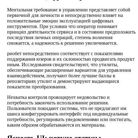
Ментальная требование в управлении представляет собой
первичной для личности и непосредственно влияет на
положительные эмоции эксплуатацией цифровых
инструментов. При условии что оператор понимает
принцип деятельности сервиса и в состоянии предположить
последствия личных операций, степень волнения
снижается, а надежность к решению увеличивается.
риобет непосредственно соответствует с показателями
поддержания юзеров и их склонностью продвигать продукт
иным. Исследования свидетельствуют, что утилиты,
обеспечивающие расширенные вариантов для управления
взаимодействием, получают более лучшие баллы в
репозиториях утилит и демонстрируют выдающиеся
показатели преобразования.
Нехватка контроля провоцирует недовольство и
потребность закончить использование решения.
Пользователи покидают системы, что не предлагают им
шанса конфигурировать интерфейс под индивидуальные
потребности, регулировать уведомлениями или постигать,
каким образом обрабатываются их материалы.
Ясность UI: четкие статусы,