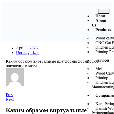
Home
About
Us
Products
Wood carve
CNC Cut P
Kitchen Eq
April 3, 2026
Printing Pr
Uncategorized
Services
Каким образом виртуальные платформы формируют
ощущение власти
Metal cutti
Wood Carv
Printing
Kitchen Eq
Manufacturin
Prev
Companie
Next
Kart, Perin
Kanish Wo
Каким образом виртуальные
Peringottukar