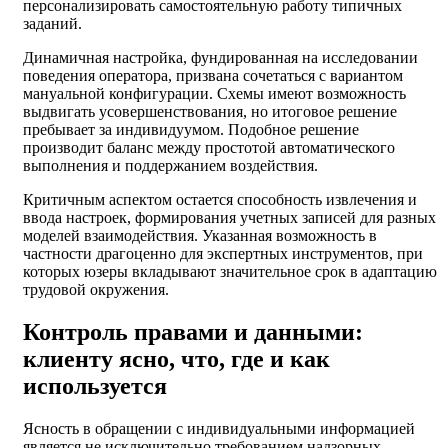
персонализировать самостоятельную работу типичных
заданий.
Динамичная настройка, фундированная на исследовании
поведения оператора, призвана сочетаться с вариантом
мануальной конфигурации. Схемы имеют возможность
выдвигать усовершенствования, но итоговое решение
пребывает за индивидуумом. Подобное решение
производит баланс между простотой автоматического
выполнения и поддержанием воздействия.
Критичным аспектом остается способность извлечения и
ввода настроек, формирования учетных записей для разных
моделей взаимодействия. Указанная возможность в
частности драгоценно для экспертных инструментов, при
которых юзеры вкладывают значительное срок в адаптацию
трудовой окружения.
Контроль правами и данными:
клиенту ясно, что, где и как
используется
Ясность в обращении с индивидуальными информацией
является не исключительно требованием надзорных