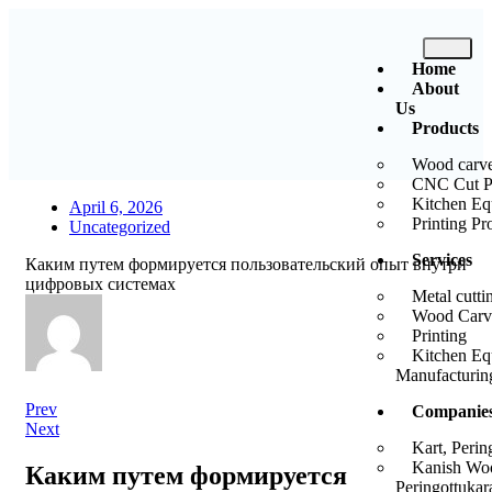
Home
About
Us
Products
Wood carve
CNC Cut P
Kitchen Eq
April 6, 2026
Printing Pr
Uncategorized
Services
Каким путем формируется пользовательский опыт внутри
цифровых системах
Metal cutti
Wood Carv
Printing
Kitchen Eq
Manufacturin
Prev
Companie
Next
Kart, Perin
Kanish Wo
Каким путем формируется
Peringottukar