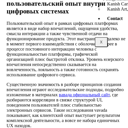
пользовательский опыт внутри
Kanish Car
Kanish Art,
цифровых системах
Contact
Пользовательский опыт в рамках цифровых платформах
является в виде набор впечатлений, ощущения удобства,
смысла интеракции а также чувственной отдачи на
функционирование продукта. Этот выстраивается далеко не
X
в момент первого взаимодействия с оболочкой, скорее в
процессе постоянного интеракции человека с
функциональностью платформы, графической
организацией плюс быстротой отклика. Уровень юзерского
впечатления непосредственно сказывается на
вовлеченность, лояльность а также готовность сохранять
использование цифрового сервиса.
Существенную значимость в разборе принципов создания
впечатления играют исследовательские подходы, подробно
изложенные в материалах
вавада официальный сайт
, где
разбираются корреляции в связке структурой UI,
поведением пользователей плюс стабильностью
электронных сервисов. Такие исследования vavada
показывают, как клиентский опыт выступает результатом
комплексной деятельности, а вовсе не набора единичных
UX находок.