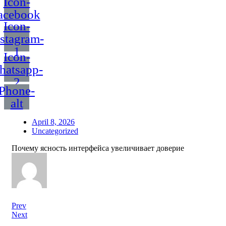
Icon-
acebook
Icon-
nstagram-
1
Icon-
hatsapp-
2
Phone-
alt
April 8, 2026
Uncategorized
Почему ясность интерфейса увеличивает доверие
Prev
Next