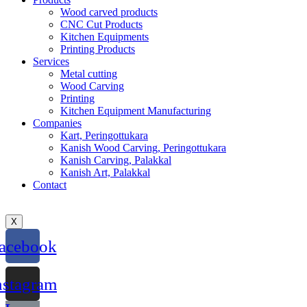
Wood carved products
CNC Cut Products
Kitchen Equipments
Printing Products
Services
Metal cutting
Wood Carving
Printing
Kitchen Equipment Manufacturing
Companies
Kart, Peringottukara
Kanish Wood Carving, Peringottukara
Kanish Carving, Palakkal
Kanish Art, Palakkal
Contact
X
acebook
nstagram