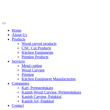
Home
About Us
Products
Wood carved products
CNC Cut Products
Kitchen Equipments
Printing Products
Services
Metal cutting
Wood Carving
Printing
Kitchen Equipment Manufacturing
Companies
Kart, Peringottukara
Kanish Wood Carving, Peringottukara
Kanish Carving, Palakkal
Kanish Art, Palakkal
Contact