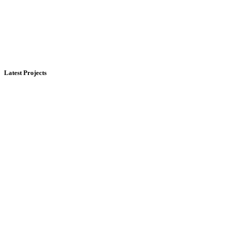
Kanish Carving, Palakkal
Kart, Peringottukara
Kanish Art, Palakkal
Latest Projects