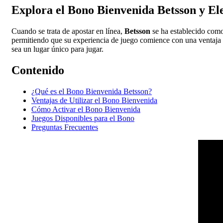
Explora el Bono Bienvenida Betsson y El
Cuando se trata de apostar en línea,
Betsson
se ha establecido como 
permitiendo que su experiencia de juego comience con una ventaja s
sea un lugar único para jugar.
Contenido
¿Qué es el Bono Bienvenida Betsson?
Ventajas de Utilizar el Bono Bienvenida
Cómo Activar el Bono Bienvenida
Juegos Disponibles para el Bono
Preguntas Frecuentes