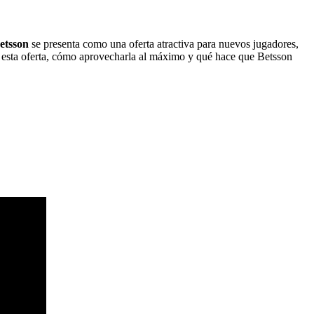
etsson
se presenta como una oferta atractiva para nuevos jugadores,
de esta oferta, cómo aprovecharla al máximo y qué hace que Betsson