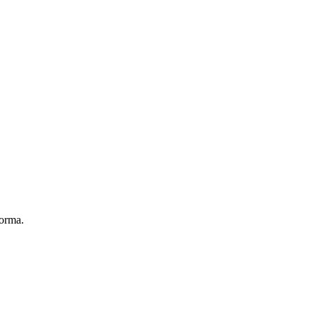
forma.