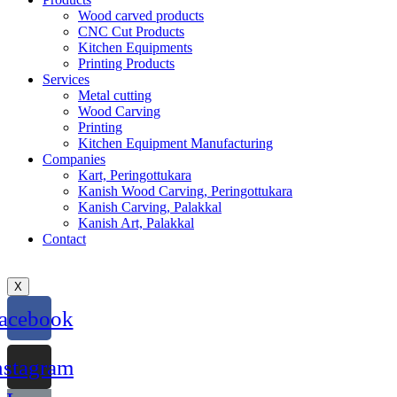
Wood carved products
CNC Cut Products
Kitchen Equipments
Printing Products
Services
Metal cutting
Wood Carving
Printing
Kitchen Equipment Manufacturing
Companies
Kart, Peringottukara
Kanish Wood Carving, Peringottukara
Kanish Carving, Palakkal
Kanish Art, Palakkal
Contact
X
acebook
nstagram