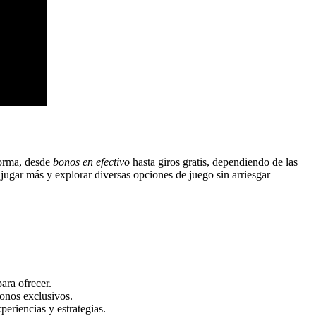
forma, desde
bonos en efectivo
hasta giros gratis, dependiendo de las
jugar más y explorar diversas opciones de juego sin arriesgar
ara ofrecer.
bonos exclusivos.
eriencias y estrategias.