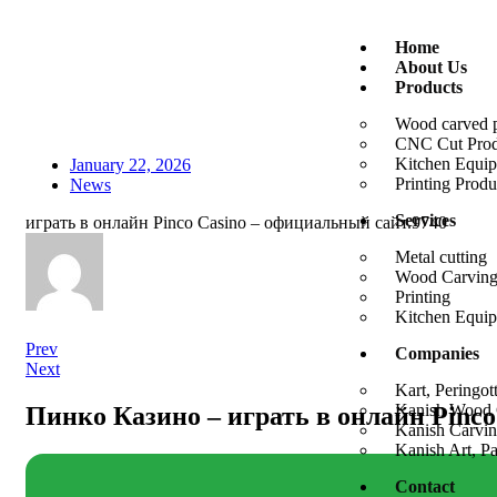
Home
About Us
Products
Wood carved 
CNC Cut Prod
Kitchen Equi
January 22, 2026
Printing Produ
News
Services
играть в онлайн Pinco Casino – официальный сайт.9740
Metal cutting
Wood Carvin
Printing
Kitchen Equi
Prev
Companies
Next
Kart, Peringot
Kanish Wood C
Пинко Казино – играть в онлайн Pinc
Kanish Carvin
Kanish Art, P
Contact