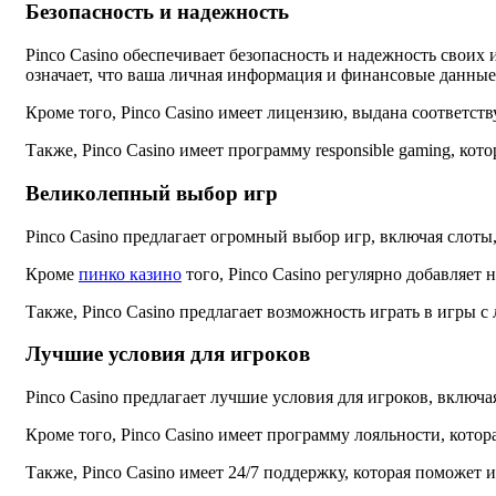
Безопасность и надежность
Pinco Casino обеспечивает безопасность и надежность свои
означает, что ваша личная информация и финансовые данны
Кроме того, Pinco Casino имеет лицензию, выдана соответств
Также, Pinco Casino имеет программу responsible gaming, ко
Великолепный выбор игр
Pinco Casino предлагает огромный выбор игр, включая слоты
Кроме
пинко казино
того, Pinco Casino регулярно добавляет 
Также, Pinco Casino предлагает возможность играть в игры 
Лучшие условия для игроков
Pinco Casino предлагает лучшие условия для игроков, вклю
Кроме того, Pinco Casino имеет программу лояльности, кото
Также, Pinco Casino имеет 24/7 поддержку, которая поможет