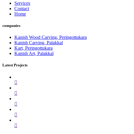
Services
Contact
Home
companies
Kanish Wood Carving, Peringottukara
Kanish Carving, Palakkal
Kart, Peringottukara
Kanish Art, Palakkal
Latest Projects