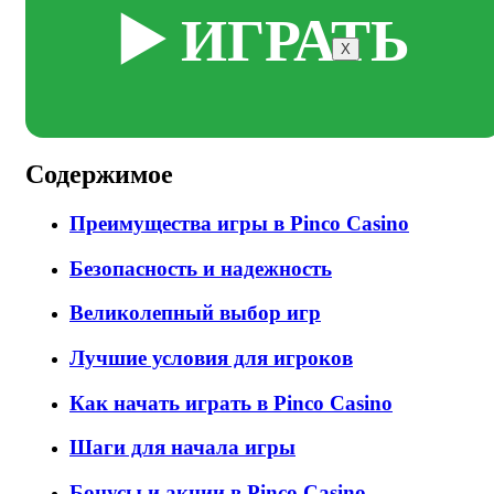
▶️ ИГРАТЬ
X
Содержимое
Преимущества игры в Pinco Casino
Безопасность и надежность
Великолепный выбор игр
Лучшие условия для игроков
Как начать играть в Pinco Casino
Шаги для начала игры
Бонусы и акции в Pinco Casino