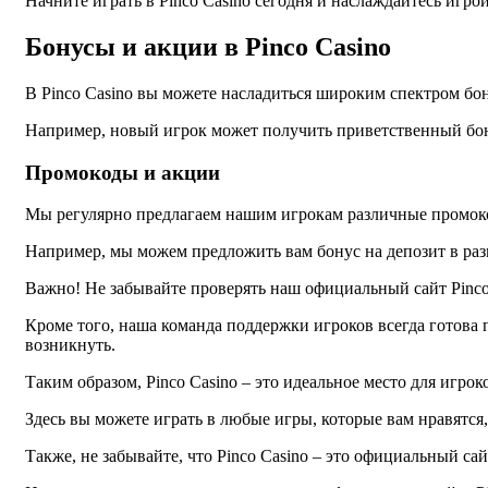
Начните играть в Pinco Casino сегодня и наслаждайтесь игрой
Бонусы и акции в Pinco Casino
В Pinco Casino вы можете насладиться широким спектром бон
Например, новый игрок может получить приветственный бону
Промокоды и акции
Мы регулярно предлагаем нашим игрокам различные промоко
Например, мы можем предложить вам бонус на депозит в раз
Важно! Не забывайте проверять наш официальный сайт Pinco
Кроме того, наша команда поддержки игроков всегда готова 
возникнуть.
Таким образом, Pinco Casino – это идеальное место для игр
Здесь вы можете играть в любые игры, которые вам нравятся
Также, не забывайте, что Pinco Casino – это официальный са