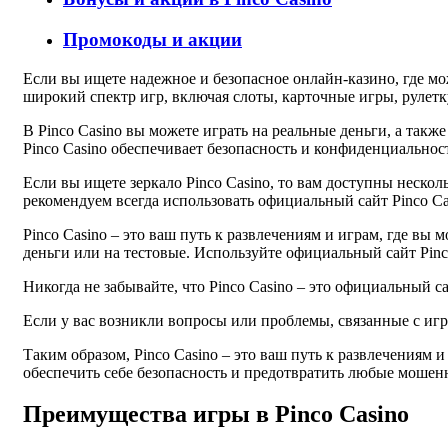
Промокоды и акции
Если вы ищете надежное и безопасное онлайн-казино, где мо
широкий спектр игр, включая слоты, карточные игры, рулетку
В Pinco Casino вы можете играть на реальные деньги, а такж
Pinco Casino обеспечивает безопасность и конфиденциальн
Если вы ищете зеркало Pinco Casino, то вам доступны неско
рекомендуем всегда использовать официальный сайт Pinco Ca
Pinco Casino – это ваш путь к развлечениям и играм, где вы
деньги или на тестовые. Используйте официальный сайт Pinc
Никогда не забывайте, что Pinco Casino – это официальный с
Если у вас возникли вопросы или проблемы, связанные с игро
Таким образом, Pinco Casino – это ваш путь к развлечениям 
обеспечить себе безопасность и предотвратить любые мошен
Преимущества игры в Pinco Casino