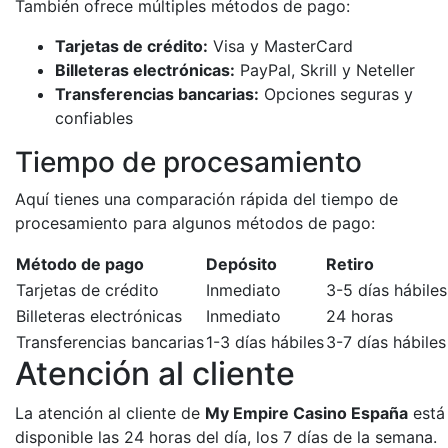
También ofrece múltiples métodos de pago:
Tarjetas de crédito:
Visa y MasterCard
Billeteras electrónicas:
PayPal, Skrill y Neteller
Transferencias bancarias:
Opciones seguras y
confiables
Tiempo de procesamiento
Aquí tienes una comparación rápida del tiempo de
procesamiento para algunos métodos de pago:
Método de pago
Depósito
Retiro
Tarjetas de crédito
Inmediato
3-5 días hábiles
Billeteras electrónicas
Inmediato
24 horas
Transferencias bancarias
1-3 días hábiles
3-7 días hábiles
Atención al cliente
La atención al cliente de
My Empire Casino España
está
disponible las 24 horas del día, los 7 días de la semana.