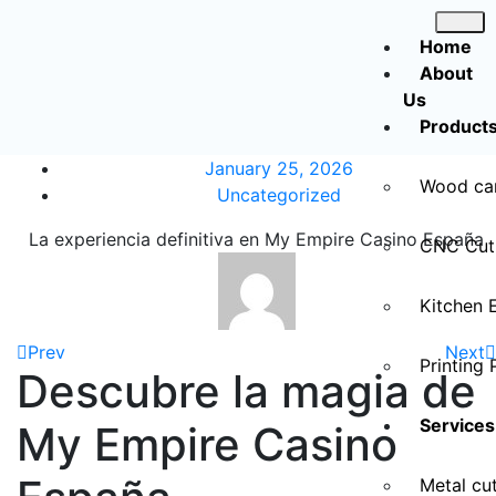
Home
About
Us
Product
January 25, 2026
Wood ca
Uncategorized
La experiencia definitiva en My Empire Casino España
CNC Cut
Kitchen 
Prev
Next
Printing 
Descubre la magia de
Services
My Empire Casino
Metal cut