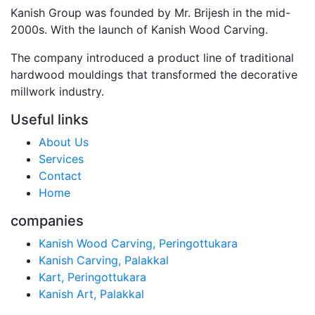
Kanish Group was founded by Mr. Brijesh in the mid-
2000s. With the launch of Kanish Wood Carving.
The company introduced a product line of traditional
hardwood mouldings that transformed the decorative
millwork industry.
Useful links
About Us
Services
Contact
Home
companies
Kanish Wood Carving, Peringottukara
Kanish Carving, Palakkal
Kart, Peringottukara
Kanish Art, Palakkal