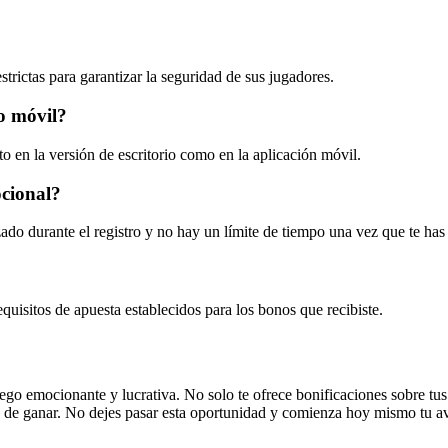
trictas para garantizar la seguridad de sus jugadores.
o móvil?
to en la versión de escritorio como en la aplicación móvil.
ocional?
ado durante el registro y no hay un límite de tiempo una vez que te has 
quisitos de apuesta establecidos para los bonos que recibiste.
uego emocionante y lucrativa. No solo te ofrece bonificaciones sobre tu
de ganar. No dejes pasar esta oportunidad y comienza hoy mismo tu av