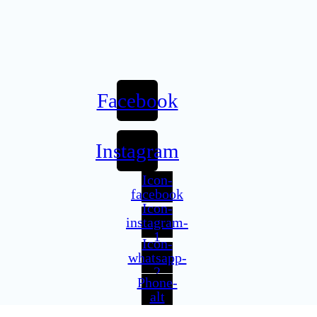
Facebook
Instagram
Icon-
facebook
Icon-
instagram-
1
Icon-
whatsapp-
2
Phone-
alt