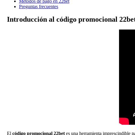
Métodos de pago en 22bet
Preguntas frecuentes
Introducción al código promocional 22be
El
código promocional 22bet
es una herramienta imprescindible pa