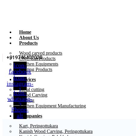
Home
About Us
Products
Wood carved products
+919746402020
CNC Cut Products
Kitchen Equipments
Icon-
Printing Products
facebook
Icon-
Services
instagram-
1
Metal cutting
Icon-
Wood Carving
whatsapp-
Printing
2
Kitchen Equipment Manufacturing
Phone-
alt
Companies
Kart, Peringottukara
Kanish Wood Carving, Peringottukara