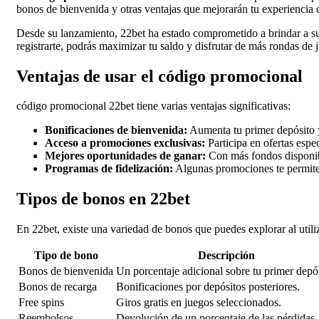
bonos de bienvenida y otras ventajas que mejorarán tu experiencia
Desde su lanzamiento, 22bet ha estado comprometido a brindar a sus
registrarte, podrás maximizar tu saldo y disfrutar de más rondas de 
Ventajas de usar el código promocional
código promocional 22bet tiene varias ventajas significativas:
Bonificaciones de bienvenida:
Aumenta tu primer depósito 
Acceso a promociones exclusivas:
Participa en ofertas espe
Mejores oportunidades de ganar:
Con más fondos disponibl
Programas de fidelización:
Algunas promociones te permiten
Tipos de bonos en 22bet
En 22bet, existe una variedad de bonos que puedes explorar al utili
Tipo de bono
Descripción
Bonos de bienvenida
Un porcentaje adicional sobre tu primer depós
Bonos de recarga
Bonificaciones por depósitos posteriores.
Free spins
Giros gratis en juegos seleccionados.
Reembolsos
Devolución de un porcentaje de las pérdidas.