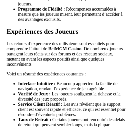
joueurs.
Programme de Fidélité :
Récompenses accumulées à
mesure que les joueurs misent, leur permettant d’accéder à
des avantages exclusifs.
Expériences des Joueurs
Les retours d’expérience des utilisateurs sont essentiels pour
comprendre l’attrait de
BetMGM Casino
. De nombreux joueurs
partagent leurs récits sur des forums et des réseaux sociaux,
mettant en avant les aspects positifs ainsi que quelques
inconvénients.
Voici un résumé des expériences courantes :
Interface Intuitive :
Beaucoup apprécient la facilité de
navigation, rendant l’expérience de jeu agréable.
Variété de Jeux :
Les joueurs soulignent la richesse et la
diversité des jeux proposés.
Service Client Réactif :
Les avis révèlent que le support
client est souvent rapide et efficace, ce qui est essentiel pour
résoudre d’éventuels problèmes.
Taux de Retrait :
Certains joueurs ont rencontré des délais
de retrait qui peuvent sembler longs, mais la plupart