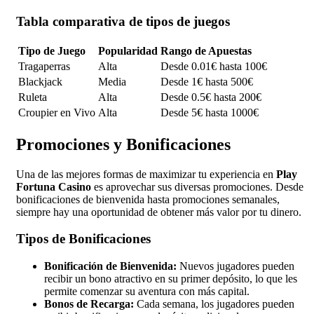
Tabla comparativa de tipos de juegos
Tipo de Juego
Popularidad
Rango de Apuestas
Tragaperras
Alta
Desde 0.01€ hasta 100€
Blackjack
Media
Desde 1€ hasta 500€
Ruleta
Alta
Desde 0.5€ hasta 200€
Croupier en Vivo
Alta
Desde 5€ hasta 1000€
Promociones y Bonificaciones
Una de las mejores formas de maximizar tu experiencia en
Play
Fortuna Casino
es aprovechar sus diversas promociones. Desde
bonificaciones de bienvenida hasta promociones semanales,
siempre hay una oportunidad de obtener más valor por tu dinero.
Tipos de Bonificaciones
Bonificación de Bienvenida:
Nuevos jugadores pueden
recibir un bono atractivo en su primer depósito, lo que les
permite comenzar su aventura con más capital.
Bonos de Recarga:
Cada semana, los jugadores pueden