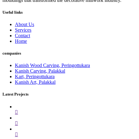
mouldings that transformed the decorative millwork industry.
Useful links
About Us
Services
Contact
Home
companies
Kanish Wood Carving, Peringottukara
Kanish Carving, Palakkal
Kart, Peringottukara
Kanish Art, Palakkal
Latest Projects