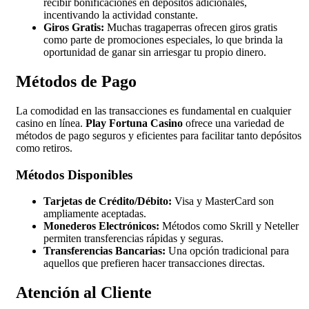
recibir bonificaciones en depósitos adicionales,
incentivando la actividad constante.
Giros Gratis:
Muchas tragaperras ofrecen giros gratis
como parte de promociones especiales, lo que brinda la
oportunidad de ganar sin arriesgar tu propio dinero.
Métodos de Pago
La comodidad en las transacciones es fundamental en cualquier
casino en línea.
Play Fortuna Casino
ofrece una variedad de
métodos de pago seguros y eficientes para facilitar tanto depósitos
como retiros.
Métodos Disponibles
Tarjetas de Crédito/Débito:
Visa y MasterCard son
ampliamente aceptadas.
Monederos Electrónicos:
Métodos como Skrill y Neteller
permiten transferencias rápidas y seguras.
Transferencias Bancarias:
Una opción tradicional para
aquellos que prefieren hacer transacciones directas.
Atención al Cliente