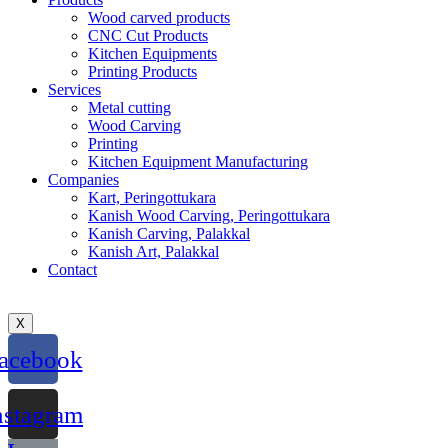
Wood carved products
CNC Cut Products
Kitchen Equipments
Printing Products
Services
Metal cutting
Wood Carving
Printing
Kitchen Equipment Manufacturing
Companies
Kart, Peringottukara
Kanish Wood Carving, Peringottukara
Kanish Carving, Palakkal
Kanish Art, Palakkal
Contact
X
acebook
nstagram