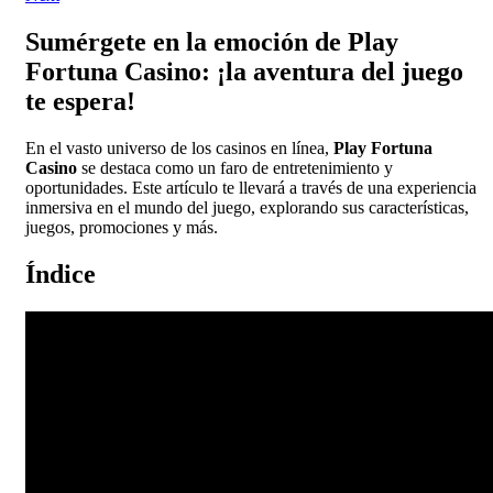
Sumérgete en la emoción de Play
Fortuna Casino: ¡la aventura del juego
te espera!
En el vasto universo de los casinos en línea,
Play Fortuna
Casino
se destaca como un faro de entretenimiento y
oportunidades. Este artículo te llevará a través de una experiencia
inmersiva en el mundo del juego, explorando sus características,
juegos, promociones y más.
Índice