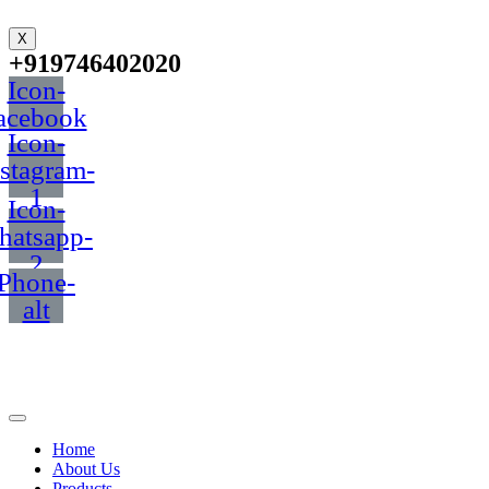
X
+919746402020
Icon-
acebook
Icon-
nstagram-
1
Icon-
hatsapp-
2
Phone-
alt
Home
About Us
Products