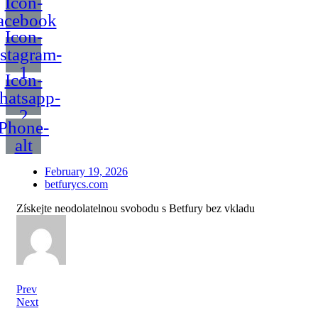
Icon-
acebook
Icon-
nstagram-
1
Icon-
hatsapp-
2
Phone-
alt
February 19, 2026
betfurycs.com
Získejte neodolatelnou svobodu s Betfury bez vkladu
Prev
Next