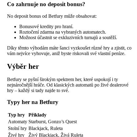
Co zahrnuje no deposit bonus?
No deposit bonus od Betfury může obsahovat:
Bonusové kredity pro hraní.
Roztočení zdarma na vybraných automatech.
Možnost účastnit se exkluzivních turnajů a soutěží.
Díky těmto výhodám máte šanci vyzkoušet různé hry a zjistit, co
vám nejvíce vyhovuje, aniž byste riskovali své vlastní peníze.
Výběr her
Betfury se pyšní širokým spektrem her, které uspokojí i ty
nejnáročnější hráče. Od klasických automatů po živé dealerové
hry – každý si tady najde to své.
Typy her na Betfury
Typ hry
Příklady
Automaty
Starburst, Gonzo’s Quest
Stolní hry
Blackjack, Ruleta
Živé hry
Živý Blackjack, Živá Ruleta