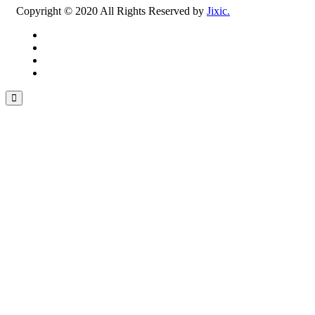
Copyright © 2020 All Rights Reserved by
Jixic.