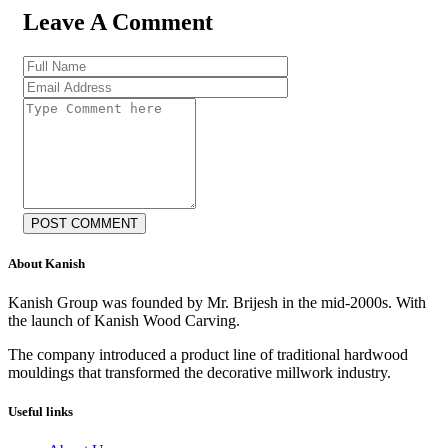
Leave A Comment
POST COMMENT
About Kanish
Kanish Group was founded by Mr. Brijesh in the mid-2000s. With
the launch of Kanish Wood Carving.
The company introduced a product line of traditional hardwood
mouldings that transformed the decorative millwork industry.
Useful links