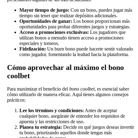
Mayor tiempo de juego:
Con un bono, puedes jugar más
tiempo sin tener que realizar depósitos adicionales.
Oportunidades de ganar:
Los bonos proporcionan más
oportunidades para probar diferentes juegos y estrategias.
Acceso a promociones exclusivas:
Los jugadores que
utilizan bonos a menudo tienen acceso a promociones
especiales y torneos.
Fidelización:
Un buen bono puede hacerte sentir valorado
como jugador, fomentando la lealtad hacia la plataforma.
Cómo aprovechar al máximo el bono
coolbet
Para maximizar el beneficio del
bono coolbet
, es esencial saber
cómo utilizarlo de manera eficaz. Aquí tienes algunos consejos
prácticos:
Lee los términos y condiciones:
Antes de aceptar
cualquier bono, asegúrate de entender los requisitos de
apuesta y las restricciones de uso.
Planea tu estrategia:
Decide en qué juegos deseas invertir
tu bono, priorizando aquellos donde tengas más