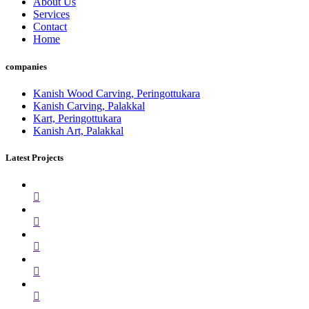
About Us
Services
Contact
Home
companies
Kanish Wood Carving, Peringottukara
Kanish Carving, Palakkal
Kart, Peringottukara
Kanish Art, Palakkal
Latest Projects