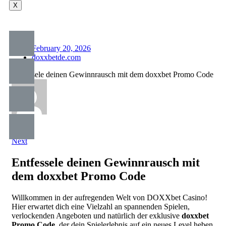
X
February 20, 2026
doxxbetde.com
Entfessele deinen Gewinnrausch mit dem doxxbet Promo Code
Prev
Next
Entfessele deinen Gewinnrausch mit
dem doxxbet Promo Code
Willkommen in der aufregenden Welt von DOXXbet Casino!
Hier erwartet dich eine Vielzahl an spannenden Spielen,
verlockenden Angeboten und natürlich der exklusive
doxxbet
Promo Code
, der dein Spielerlebnis auf ein neues Level heben