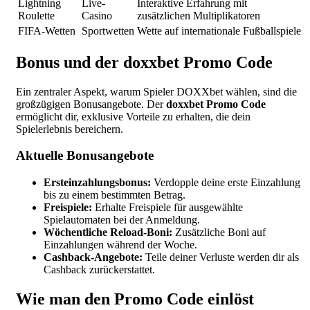
Lightning
Live-
Interaktive Erfahrung mit
Roulette
Casino
zusätzlichen Multiplikatoren
FIFA-Wetten
Sportwetten
Wette auf internationale Fußballspiele
Bonus und der doxxbet Promo Code
Ein zentraler Aspekt, warum Spieler DOXXbet wählen, sind die
großzügigen Bonusangebote. Der
doxxbet Promo Code
ermöglicht dir, exklusive Vorteile zu erhalten, die dein
Spielerlebnis bereichern.
Aktuelle Bonusangebote
Ersteinzahlungsbonus:
Verdopple deine erste Einzahlung
bis zu einem bestimmten Betrag.
Freispiele:
Erhalte Freispiele für ausgewählte
Spielautomaten bei der Anmeldung.
Wöchentliche Reload-Boni:
Zusätzliche Boni auf
Einzahlungen während der Woche.
Cashback-Angebote:
Teile deiner Verluste werden dir als
Cashback zurückerstattet.
Wie man den Promo Code einlöst