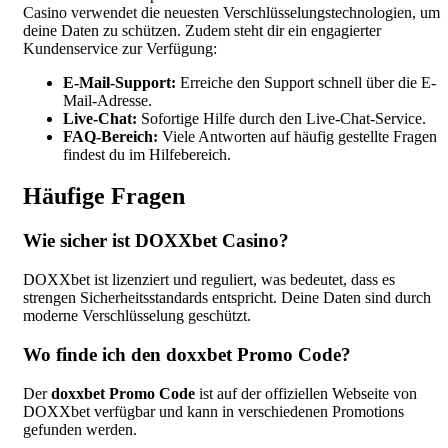
Casino verwendet die neuesten Verschlüsselungstechnologien, um
deine Daten zu schützen. Zudem steht dir ein engagierter
Kundenservice zur Verfügung:
E-Mail-Support:
Erreiche den Support schnell über die E-
Mail-Adresse.
Live-Chat:
Sofortige Hilfe durch den Live-Chat-Service.
FAQ-Bereich:
Viele Antworten auf häufig gestellte Fragen
findest du im Hilfebereich.
Häufige Fragen
Wie sicher ist DOXXbet Casino?
DOXXbet ist lizenziert und reguliert, was bedeutet, dass es
strengen Sicherheitsstandards entspricht. Deine Daten sind durch
moderne Verschlüsselung geschützt.
Wo finde ich den doxxbet Promo Code?
Der
doxxbet Promo Code
ist auf der offiziellen Webseite von
DOXXbet verfügbar und kann in verschiedenen Promotions
gefunden werden.