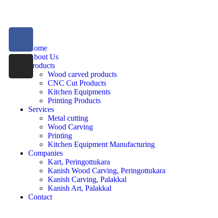
Home
About Us
Products
Wood carved products
CNC Cut Products
Kitchen Equipments
Printing Products
Services
Metal cutting
Wood Carving
Printing
Kitchen Equipment Manufacturing
Companies
Kart, Peringottukara
Kanish Wood Carving, Peringottukara
Kanish Carving, Palakkal
Kanish Art, Palakkal
Contact