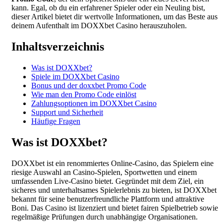
kann. Egal, ob du ein erfahrener Spieler oder ein Neuling bist,
dieser Artikel bietet dir wertvolle Informationen, um das Beste aus
deinem Aufenthalt im DOXXbet Casino herauszuholen.
Inhaltsverzeichnis
Was ist DOXXbet?
Spiele im DOXXbet Casino
Bonus und der doxxbet Promo Code
Wie man den Promo Code einlöst
Zahlungsoptionen im DOXXbet Casino
Support und Sicherheit
Häufige Fragen
Was ist DOXXbet?
DOXXbet ist ein renommiertes Online-Casino, das Spielern eine
riesige Auswahl an Casino-Spielen, Sportwetten und einem
umfassenden Live-Casino bietet. Gegründet mit dem Ziel, ein
sicheres und unterhaltsames Spielerlebnis zu bieten, ist DOXXbet
bekannt für seine benutzerfreundliche Plattform und attraktive
Boni. Das Casino ist lizenziert und bietet fairen Spielbetrieb sowie
regelmäßige Prüfungen durch unabhängige Organisationen.