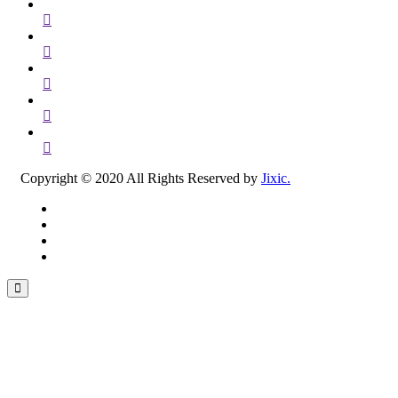
Copyright © 2020 All Rights Reserved by
Jixic.