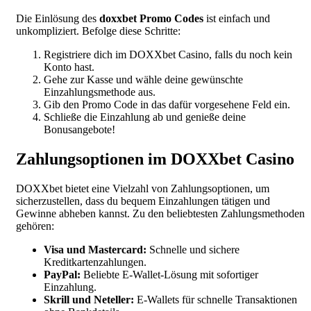
Die Einlösung des
doxxbet Promo Codes
ist einfach und
unkompliziert. Befolge diese Schritte:
Registriere dich im DOXXbet Casino, falls du noch kein
Konto hast.
Gehe zur Kasse und wähle deine gewünschte
Einzahlungsmethode aus.
Gib den Promo Code in das dafür vorgesehene Feld ein.
Schließe die Einzahlung ab und genieße deine
Bonusangebote!
Zahlungsoptionen im DOXXbet Casino
DOXXbet bietet eine Vielzahl von Zahlungsoptionen, um
sicherzustellen, dass du bequem Einzahlungen tätigen und
Gewinne abheben kannst. Zu den beliebtesten Zahlungsmethoden
gehören:
Visa und Mastercard:
Schnelle und sichere
Kreditkartenzahlungen.
PayPal:
Beliebte E-Wallet-Lösung mit sofortiger
Einzahlung.
Skrill und Neteller:
E-Wallets für schnelle Transaktionen