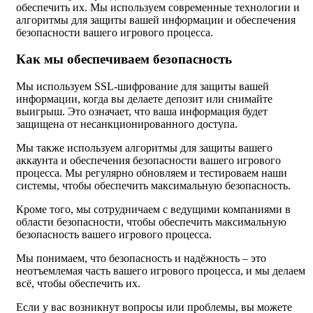
обеспечить их. Мы используем современные технологии и
алгоритмы для защиты вашей информации и обеспечения
безопасности вашего игрового процесса.
Как мы обеспечиваем безопасность
Мы используем SSL-шифрование для защиты вашей
информации, когда вы делаете депозит или снимайте
выигрыш. Это означает, что ваша информация будет
защищена от несанкционированного доступа.
Мы также используем алгоритмы для защиты вашего
аккаунта и обеспечения безопасности вашего игрового
процесса. Мы регулярно обновляем и тестироваем наши
системы, чтобы обеспечить максимальную безопасность.
Кроме того, мы сотрудничаем с ведущими компаниями в
области безопасности, чтобы обеспечить максимальную
безопасность вашего игрового процесса.
Мы понимаем, что безопасность и надёжность – это
неотъемлемая часть вашего игрового процесса, и мы делаем
всё, чтобы обеспечить их.
Если у вас возникнут вопросы или проблемы, вы можете