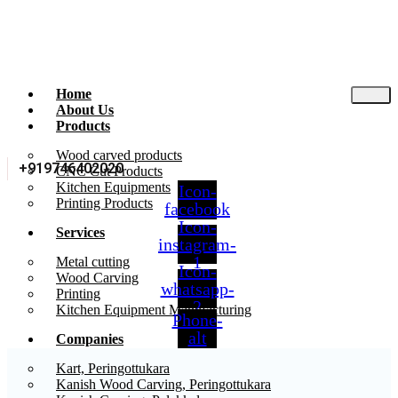
Home
About Us
Products
Wood carved products
+919746402020
CNC Cut Products
Kitchen Equipments
Icon-
Printing Products
facebook
Icon-
Services
instagram-
1
Metal cutting
Icon-
Wood Carving
whatsapp-
Printing
2
Kitchen Equipment Manufacturing
Phone-
alt
Companies
Kart, Peringottukara
Kanish Wood Carving, Peringottukara