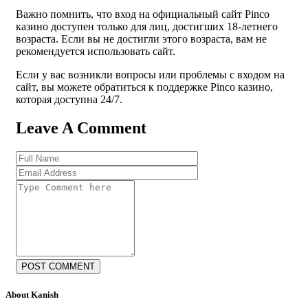
Важно помнить, что вход на официальный сайт Pinco
казино доступен только для лиц, достигших 18-летнего
возраста. Если вы не достигли этого возраста, вам не
рекомендуется использовать сайт.
Если у вас возникли вопросы или проблемы с входом на
сайт, вы можете обратиться к поддержке Pinco казино,
которая доступна 24/7.
Leave A Comment
POST COMMENT
About Kanish