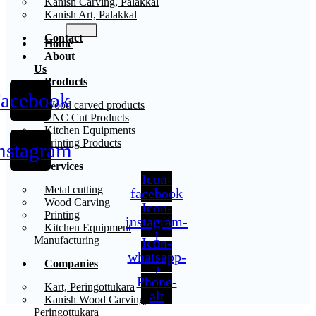
Kanish Carving, Palakkal
Kanish Art, Palakkal
Contact
Home
About
Us
Products
acebook
X
Wood carved products
CNC Cut Products
Kitchen Equipments
Printing Products
nstagram
Services
Icon-
Metal cutting
facebook
Wood Carving
Icon-
Printing
instagram-
Kitchen Equipment
1
Manufacturing
Icon-
whatsapp-
Companies
2
Phone-
Kart, Peringottukara
alt
Kanish Wood Carving,
Peringottukara