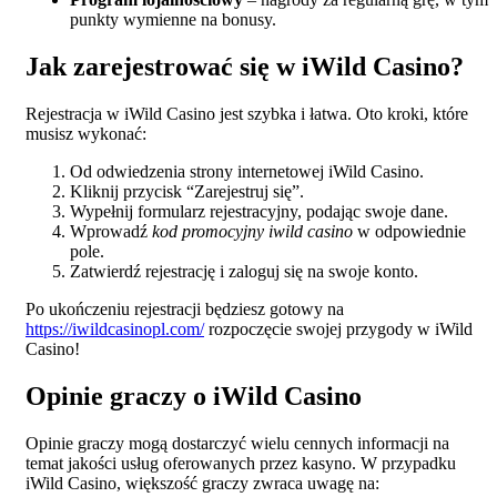
punkty wymienne na bonusy.
Jak zarejestrować się w iWild Casino?
Rejestracja w iWild Casino jest szybka i łatwa. Oto kroki, które
musisz wykonać:
Od odwiedzenia strony internetowej iWild Casino.
Kliknij przycisk “Zarejestruj się”.
Wypełnij formularz rejestracyjny, podając swoje dane.
Wprowadź
kod promocyjny iwild casino
w odpowiednie
pole.
Zatwierdź rejestrację i zaloguj się na swoje konto.
Po ukończeniu rejestracji będziesz gotowy na
https://iwildcasinopl.com/
rozpoczęcie swojej przygody w iWild
Casino!
Opinie graczy o iWild Casino
Opinie graczy mogą dostarczyć wielu cennych informacji na
temat jakości usług oferowanych przez kasyno. W przypadku
iWild Casino, większość graczy zwraca uwagę na: