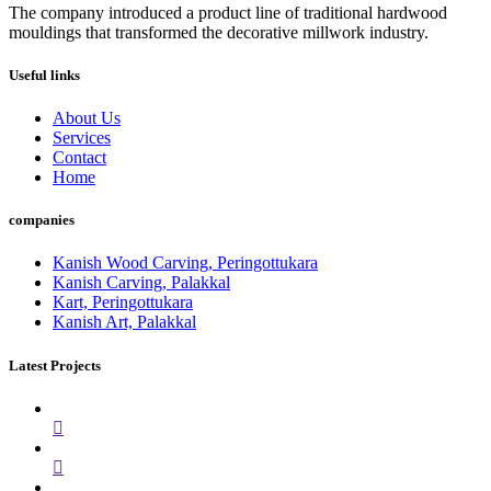
The company introduced a product line of traditional hardwood
mouldings that transformed the decorative millwork industry.
Useful links
About Us
Services
Contact
Home
companies
Kanish Wood Carving, Peringottukara
Kanish Carving, Palakkal
Kart, Peringottukara
Kanish Art, Palakkal
Latest Projects