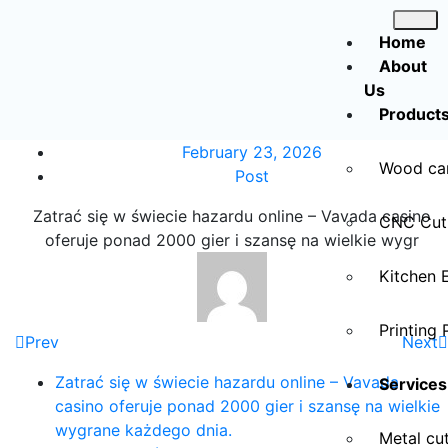
Home
About
Us
Product
February 23, 2026
Wood ca
Post
Zatrać się w świecie hazardu online – Vavada casino
CNC Cut
oferuje ponad 2000 gier i szansę na wielkie wygr
Kitchen 
Printing 
Prev
Next
Zatrać się w świecie hazardu online – Vavada
Services
casino oferuje ponad 2000 gier i szansę na wielkie
wygrane każdego dnia.
Metal cut