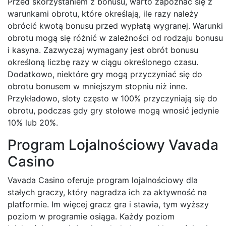
Przed skorzystaniem z bonusu, warto zapoznać się z
warunkami obrotu, które określają, ile razy należy
obrócić kwotą bonusu przed wypłatą wygranej. Warunki
obrotu mogą się różnić w zależności od rodzaju bonusu
i kasyna. Zazwyczaj wymagany jest obrót bonusu
określoną liczbę razy w ciągu określonego czasu.
Dodatkowo, niektóre gry mogą przyczyniać się do
obrotu bonusem w mniejszym stopniu niż inne.
Przykładowo, sloty często w 100% przyczyniają się do
obrotu, podczas gdy gry stołowe mogą wnosić jedynie
10% lub 20%.
Program Lojalnościowy Vavada
Casino
Vavada Casino oferuje program lojalnościowy dla
stałych graczy, który nagradza ich za aktywność na
platformie. Im więcej gracz gra i stawia, tym wyższy
poziom w programie osiąga. Każdy poziom