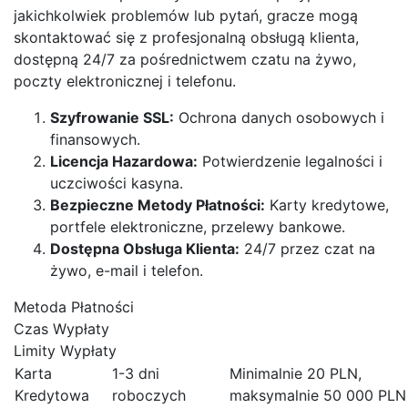
jakichkolwiek problemów lub pytań, gracze mogą
skontaktować się z profesjonalną obsługą klienta,
dostępną 24/7 za pośrednictwem czatu na żywo,
poczty elektronicznej i telefonu.
Szyfrowanie SSL:
Ochrona danych osobowych i
finansowych.
Licencja Hazardowa:
Potwierdzenie legalności i
uczciwości kasyna.
Bezpieczne Metody Płatności:
Karty kredytowe,
portfele elektroniczne, przelewy bankowe.
Dostępna Obsługa Klienta:
24/7 przez czat na
żywo, e-mail i telefon.
Metoda Płatności
Czas Wypłaty
Limity Wypłaty
Karta
1-3 dni
Minimalnie 20 PLN,
Kredytowa
roboczych
maksymalnie 50 000 PLN