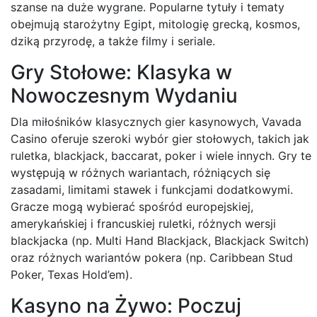
szanse na duże wygrane. Popularne tytuły i tematy
obejmują starożytny Egipt, mitologię grecką, kosmos,
dziką przyrodę, a także filmy i seriale.
Gry Stołowe: Klasyka w
Nowoczesnym Wydaniu
Dla miłośników klasycznych gier kasynowych, Vavada
Casino oferuje szeroki wybór gier stołowych, takich jak
ruletka, blackjack, baccarat, poker i wiele innych. Gry te
występują w różnych wariantach, różniących się
zasadami, limitami stawek i funkcjami dodatkowymi.
Gracze mogą wybierać spośród europejskiej,
amerykańskiej i francuskiej ruletki, różnych wersji
blackjacka (np. Multi Hand Blackjack, Blackjack Switch)
oraz różnych wariantów pokera (np. Caribbean Stud
Poker, Texas Hold’em).
Kasyno na Żywo: Poczuj