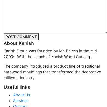
POST COMMENT
About Kanish
Kanish Group was founded by Mr. Brijesh in the mid-
2000s. With the launch of Kanish Wood Carving.
The company introduced a product line of traditional
hardwood mouldings that transformed the decorative
millwork industry.
Useful links
About Us
Services
Contact