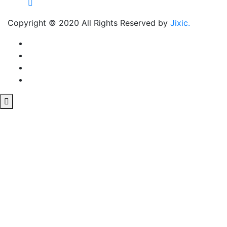
Copyright © 2020 All Rights Reserved by
Jixic.