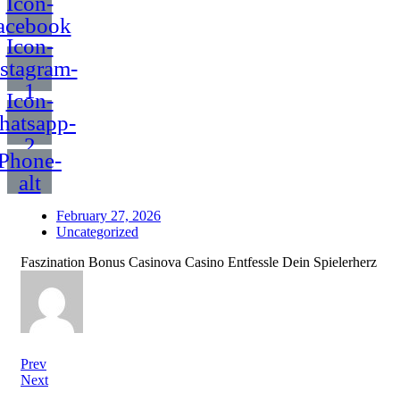
Icon-
acebook
Icon-
nstagram-
1
Icon-
hatsapp-
2
Phone-
alt
February 27, 2026
Uncategorized
Faszination Bonus Casinova Casino Entfessle Dein Spielerherz
Prev
Next