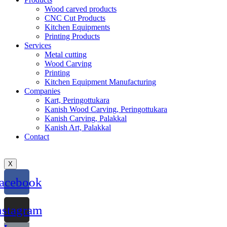
Wood carved products
CNC Cut Products
Kitchen Equipments
Printing Products
Services
Metal cutting
Wood Carving
Printing
Kitchen Equipment Manufacturing
Companies
Kart, Peringottukara
Kanish Wood Carving, Peringottukara
Kanish Carving, Palakkal
Kanish Art, Palakkal
Contact
X
acebook
nstagram