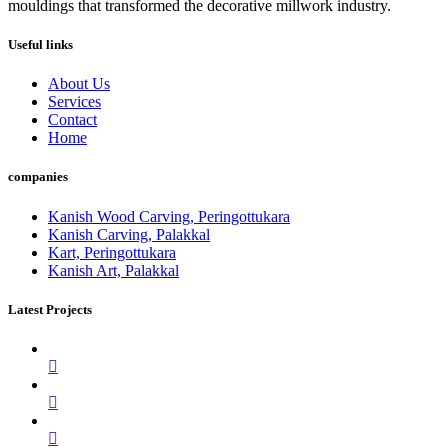
mouldings that transformed the decorative millwork industry.
Useful links
About Us
Services
Contact
Home
companies
Kanish Wood Carving, Peringottukara
Kanish Carving, Palakkal
Kart, Peringottukara
Kanish Art, Palakkal
Latest Projects