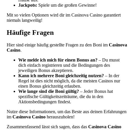
Jackpots:
Spiele um die großen Gewinne!
Mit so vielen Optionen wird dir im Casinova Casino garantiert
niemals langweilig!
Häufige Fragen
Hier sind einige häufig gestellte Fragen zu den Boni im
Casinova
Casino
.
Wie melde ich mich für einen Bonus an?
– Du musst
dich einfach registrieren und die Bedingungen des
jeweiligen Bonus akzeptieren.
Kann ich mehrere Boni gleichzeitig nutzen?
– In der
Regel ist dies nicht möglich, da die meisten Casinos nur
einen Bonus gleichzeitig erlauben.
Wie lange sind die Boni gültig?
– Jeder Bonus hat
spezifische Gültigkeitszeiträume, die du in den
Aktionsbedingungen findest.
Nutze diese Informationen, um das Beste aus deinen Erfahrungen
im
Casinova Casino
herauszuholen!
Zusammenfassend lässt sich sagen, dass das
Casinova Casino